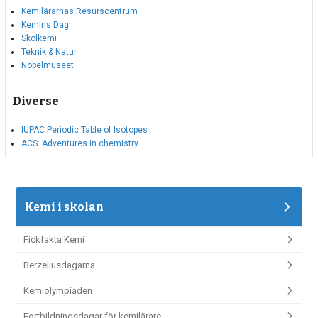
Kemilärarnas Resurscentrum
Kemins Dag
Skolkemi
Teknik & Natur
Nobelmuseet
Diverse
IUPAC Periodic Table of Isotopes
ACS: Adventures in chemistry
Kemi i skolan
Fickfakta Kemi
Berzeliusdagarna
Kemiolympiaden
Fortbildningsdagar för kemilärare