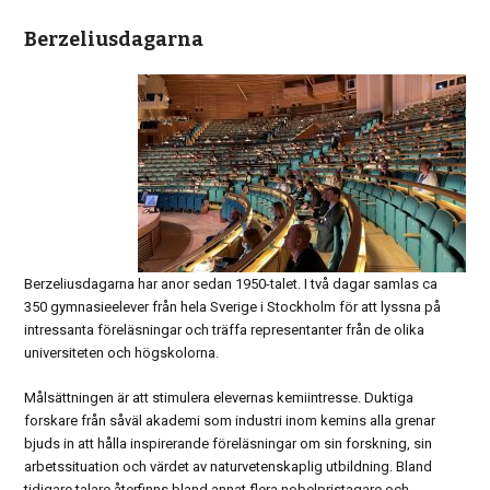
Berzeliusdagarna
Berzeliusdagarna har anor sedan 1950-talet. I två dagar samlas ca
350 gymnasieelever från hela Sverige i Stockholm för att lyssna på
intressanta föreläsningar och träffa representanter från de olika
universiteten och högskolorna.
Målsättningen är att stimulera elevernas kemiintresse. Duktiga
forskare från såväl akademi som industri inom kemins alla grenar
bjuds in att hålla inspirerande föreläsningar om sin forskning, sin
arbetssituation och värdet av naturvetenskaplig utbildning. Bland
tidigare talare återfinns bland annat flera nobelpristagare och