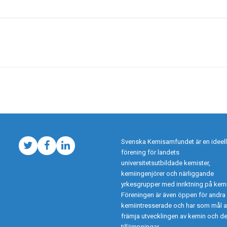
Svenska Kemisamfundet är en ideell
Twitter
Facebook
LinkedIn
förening för landets
universitetsutbildade kemister,
kemiingenjörer och närliggande
yrkesgrupper med inriktning på kemi
Föreningen är även öppen för andra
kemiintresserade och har som mål a
främja utvecklingen av kemin och d
tillämpningar.