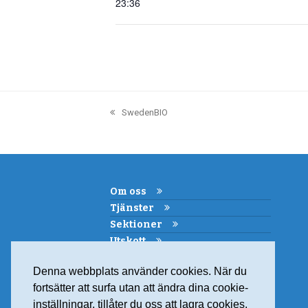
23:36
SwedenBIO
previous
post:
Om oss
Tjänster
Sektioner
Utskott
Kemi i skolan
Denna webbplats använder cookies. När du
Samarbeten
fortsätter att surfa utan att ändra dina cookie-
Medlemskap
inställningar, tillåter du oss att lagra cookies.
Kontakt