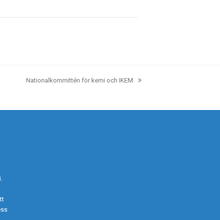
Nationalkommittén för kemi och IKEM
next
post:
.
tt
ess