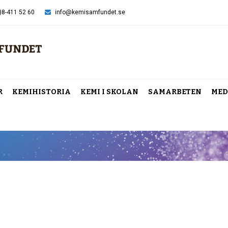
)8-411 52 60
info@kemisamfundet.se
R
KEMIHISTORIA
KEMI I SKOLAN
SAMARBETEN
MED