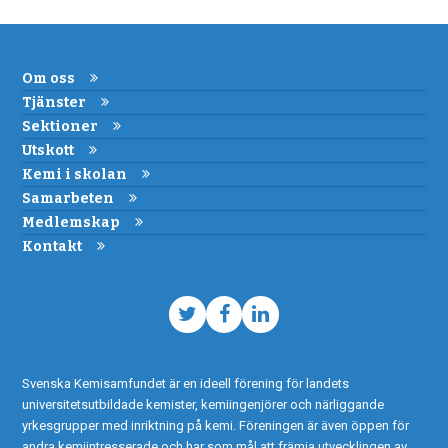
Om oss
Tjänster
Sektioner
Utskott
Kemi i skolan
Samarbeten
Medlemskap
Kontakt
Twitter
Facebook
LinkedIn
Svenska Kemisamfundet är en ideell förening för landets
universitetsutbildade kemister, kemiingenjörer och närliggande
yrkesgrupper med inriktning på kemi. Föreningen är även öppen för
andra kemiintresserade och har som mål att främja utvecklingen av