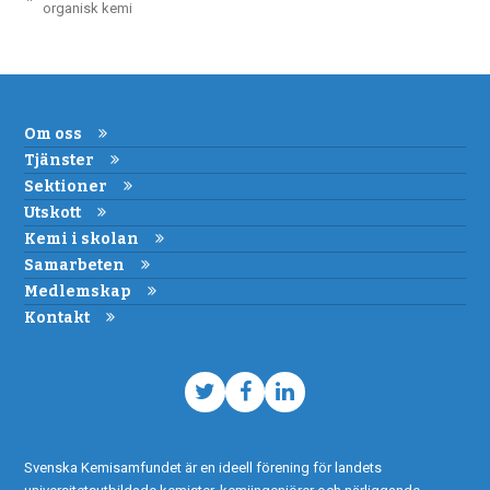
previous
organisk kemi
post:
post:
Om oss
Tjänster
Sektioner
Utskott
Kemi i skolan
Samarbeten
Medlemskap
Kontakt
Twitter
Facebook
LinkedIn
Svenska Kemisamfundet är en ideell förening för landets