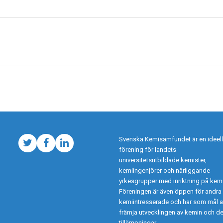
Svenska Kemisamfundet är en ideell
Twitter
Facebook
LinkedIn
förening för landets
universitetsutbildade kemister,
kemiingenjörer och närliggande
yrkesgrupper med inriktning på kemi
Föreningen är även öppen för andra
kemiintresserade och har som mål a
främja utvecklingen av kemin och d
tillämpningar.