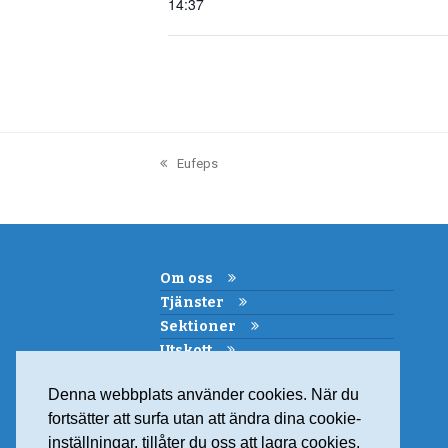
14:37
Eufeps
previous
post:
Om oss
Tjänster
Sektioner
Utskott
Kemi i skolan
Denna webbplats använder cookies. När du
Samarbeten
fortsätter att surfa utan att ändra dina cookie-
Medlemskap
inställningar, tillåter du oss att lagra cookies.
Kontakt