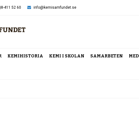
)8-411 52 60
info@kemisamfundet.se
R
KEMIHISTORIA
KEMI I SKOLAN
SAMARBETEN
MED