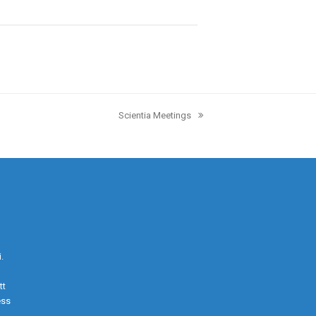
Scientia Meetings
next
post:
.
tt
ess