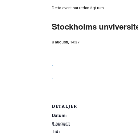
Detta event har redan ägt rum.
Stockholms unviversit
8 augusti, 14:37
DETALJER
Datum:
8 augusti
Tid: