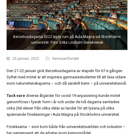
Berzeliusdagarna 2022 ägde rum på Aula Magna vid Stockholms
universitet. Foto: Erika Lindbom Sierakowiak
25 januari, 2022
Kemisamfundet
Den 21-22 januari gick Berzeliusdagarna av stapeln för 67:e gången.
Syftet med mötet är att inspirera gymnasiestudenter till att läsa vidare
inom naturvetenskaperna – och då särskilt kemi – på universitetsnivå.
Tack vare
diverse åtgärder för covid-19-anpassning kunde mötet
genomföras i fysisk form i år och under de två dagarna samlades
cirka 260 elever från olika delar av landet för att lyssna på olika
spännande föreläsningar i Aula Magna på Stockholms universitet.
Föreläsarna – som kom både från universitetsvärlden och industrin –
har gemensamt att de arbetar inom kemiområdet.