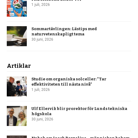
1 juli, 2026
Sommartävlingen: Lästips med
naturvetenskapligt tema
30 juni, 2026
Artiklar
Studie om organiska solceller: ”Tar
effektiviteten till nästa nivå”
1 juli, 2026
Ulf Ellervik blir prorektor för Lunds tekniska
högskola
30 juni, 2026