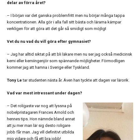
delar av förra året?
– I början var det ganska problemfritt men nu börjar många tappa
koncentrationen. Alla gör i alla fall sitt bästa och lärarna kämpar
verkligen för att göra att det går så smidigt som möjligt
Vet du nu vad du vill göra efter gymnasiet?
– Jag har alltid siktat på att bli läkare men nu ser jag också medicinsk
kemi eller kemiingenjör som spännande möjligheter. Förmodligen
kommer jag att hamna i Sverige eller Tyskland.
Tony Le
tar studenten nästa år. Även han tyckte att dagen var lärorik.
Vad var mest intressant under dagen?
– Det roligaste var nog att lyssna på
nobelpristagaren Frances Arnold och
hennes tips. Hon nämnde bland annat
att ju mer man lär sig desto roligare
jobb får man. Jag vill definitivt utbilda
mig vidare och få ett bra jobb!