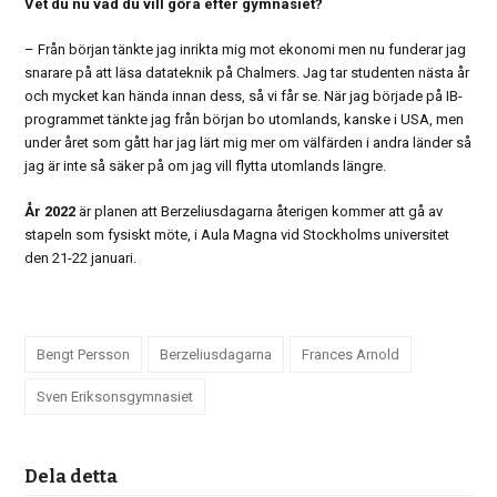
Vet du nu vad du vill göra efter gymnasiet?
– Från början tänkte jag inrikta mig mot ekonomi men nu funderar jag
snarare på att läsa datateknik på Chalmers. Jag tar studenten nästa år
och mycket kan hända innan dess, så vi får se. När jag började på IB-
programmet tänkte jag från början bo utomlands, kanske i USA, men
under året som gått har jag lärt mig mer om välfärden i andra länder så
jag är inte så säker på om jag vill flytta utomlands längre.
År 2022
är planen att Berzeliusdagarna återigen kommer att gå av
stapeln som fysiskt möte, i Aula Magna vid Stockholms universitet
den 21-22 januari.
Bengt Persson
Berzeliusdagarna
Frances Arnold
Sven Eriksonsgymnasiet
Dela detta