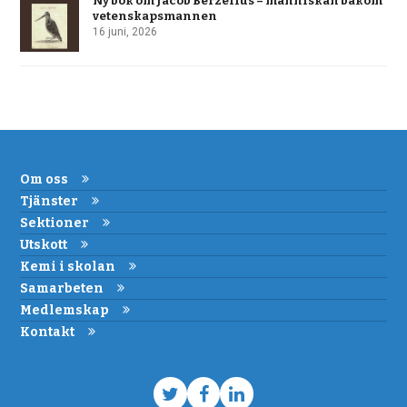
Ny bok om Jacob Berzelius – människan bakom
vetenskapsmannen
16 juni, 2026
Om oss
Tjänster
Sektioner
Utskott
Kemi i skolan
Samarbeten
Medlemskap
Kontakt
Twitter
Facebook
LinkedIn