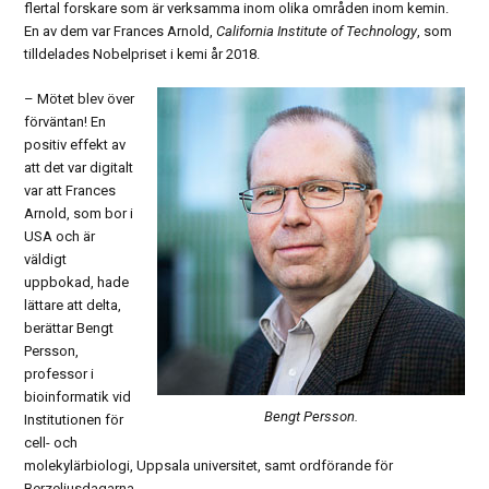
flertal forskare som är verksamma inom olika områden inom kemin.
En av dem var Frances Arnold,
California Institute of Technology
, som
tilldelades Nobelpriset i kemi år 2018.
– Mötet blev över
förväntan! En
positiv effekt av
att det var digitalt
var att Frances
Arnold, som bor i
USA och är
väldigt
uppbokad, hade
lättare att delta,
berättar Bengt
Persson,
professor i
bioinformatik vid
Bengt Persson.
Institutionen för
cell- och
molekylärbiologi, Uppsala universitet, samt ordförande för
Berzeliusdagarna.