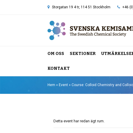
Storgatan 19 4 tr, 114 51 Stockholm
+46 (0
OM OSS
SEKTIONER
UTMÄRKELSE
KONTAKT
Hem
»
Event
»
Course: Colloid Chemistry and Colloi
Detta event har redan ägt rum.