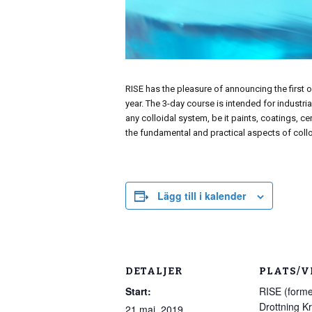
RISE has the pleasure of announcing the first o
year. The 3-day course is intended for industr
any colloidal system, be it paints, coatings, 
the fundamental and practical aspects of collo
Lägg till i kalender
DETALJER
PLATS/V
Start:
RISE (forme
Drottning Kr
21 maj, 2019