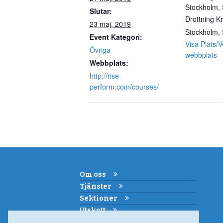
Stockholm,
Slutar:
Drottning Kr
23 maj, 2019
Stockholm
,
Event Kategori:
Visa Plats/
Övriga
webbplats
Webbplats:
http://rise-
perform.com/courses/
Om oss
Tjänster
Sektioner
Utskott
Kemi i skolan