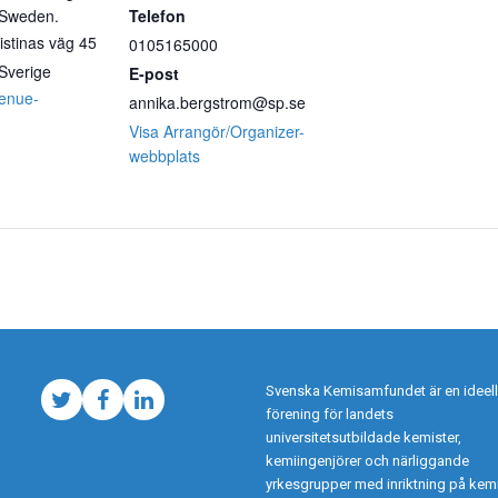
 Sweden.
Telefon
istinas väg 45
0105165000
Sverige
E-post
Venue-
annika.bergstrom@sp.se
Visa Arrangör/Organizer-
webbplats
Svenska Kemisamfundet är en ideell
Twitter
Facebook
LinkedIn
förening för landets
universitetsutbildade kemister,
kemiingenjörer och närliggande
yrkesgrupper med inriktning på kemi