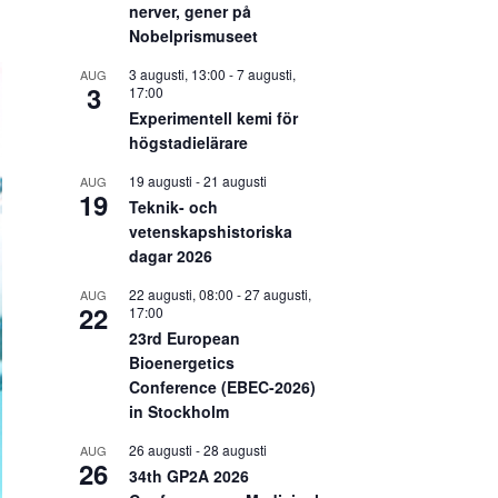
nerver, gener på
Nobelprismuseet
3 augusti, 13:00
-
7 augusti,
AUG
3
17:00
Experimentell kemi för
högstadielärare
19 augusti
-
21 augusti
AUG
19
Teknik- och
vetenskapshistoriska
dagar 2026
22 augusti, 08:00
-
27 augusti,
AUG
22
17:00
23rd European
Bioenergetics
Conference (EBEC-2026)
in Stockholm
26 augusti
-
28 augusti
AUG
26
34th GP2A 2026