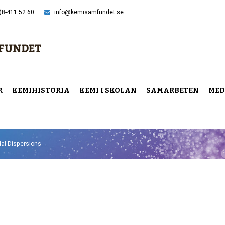
)8-411 52 60
info@kemisamfundet.se
R
KEMIHISTORIA
KEMI I SKOLAN
SAMARBETEN
MED
dal Dispersions