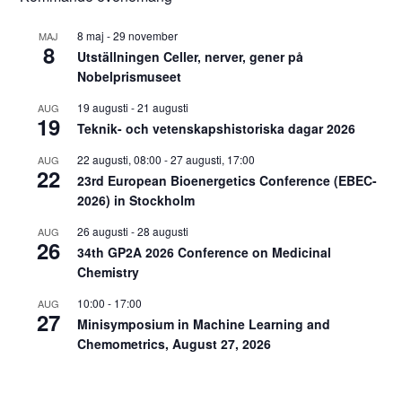
8 maj
-
29 november
MAJ
8
Utställningen Celler, nerver, gener på
Nobelprismuseet
19 augusti
-
21 augusti
AUG
19
Teknik- och vetenskapshistoriska dagar 2026
22 augusti, 08:00
-
27 augusti, 17:00
AUG
22
23rd European Bioenergetics Conference (EBEC-
2026) in Stockholm
26 augusti
-
28 augusti
AUG
26
34th GP2A 2026 Conference on Medicinal
Chemistry
10:00
-
17:00
AUG
27
Minisymposium in Machine Learning and
Chemometrics, August 27, 2026