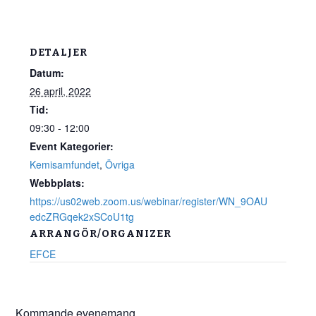
DETALJER
Datum:
26 april, 2022
Tid:
09:30 - 12:00
Event Kategorier:
Kemisamfundet
,
Övriga
Webbplats:
https://us02web.zoom.us/webinar/register/WN_9OAU
edcZRGqek2xSCoU1tg
ARRANGÖR/ORGANIZER
EFCE
Kommande evenemang