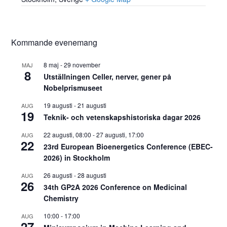
Kommande evenemang
8 maj
-
29 november
MAJ
8
Utställningen Celler, nerver, gener på
Nobelprismuseet
19 augusti
-
21 augusti
AUG
19
Teknik- och vetenskapshistoriska dagar 2026
22 augusti, 08:00
-
27 augusti, 17:00
AUG
22
23rd European Bioenergetics Conference (EBEC-
2026) in Stockholm
26 augusti
-
28 augusti
AUG
26
34th GP2A 2026 Conference on Medicinal
Chemistry
10:00
-
17:00
AUG
27