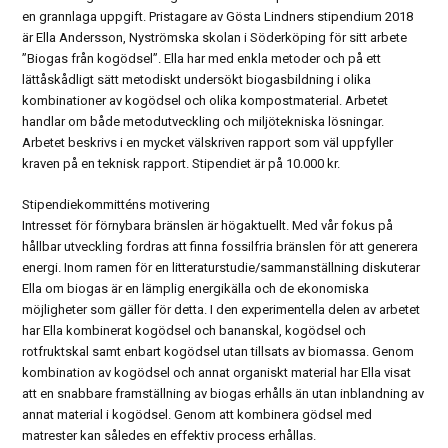
en grannlaga uppgift. Pristagare av Gösta Lindners stipendium 2018
är Ella Andersson, Nyströmska skolan i Söderköping för sitt arbete
”Biogas från kogödsel”. Ella har med enkla metoder och på ett
lättåskådligt sätt metodiskt undersökt biogasbildning i olika
kombinationer av kogödsel och olika kompostmaterial. Arbetet
handlar om både metodutveckling och miljötekniska lösningar.
Arbetet beskrivs i en mycket välskriven rapport som väl uppfyller
kraven på en teknisk rapport. Stipendiet är på 10.000 kr.
Stipendiekommitténs motivering
Intresset för förnybara bränslen är högaktuellt. Med vår fokus på
hållbar utveckling fordras att finna fossilfria bränslen för att generera
energi. Inom ramen för en litteraturstudie/sammanställning diskuterar
Ella om biogas är en lämplig energikälla och de ekonomiska
möjligheter som gäller för detta. I den experimentella delen av arbetet
har Ella kombinerat kogödsel och bananskal, kogödsel och
rotfruktskal samt enbart kogödsel utan tillsats av biomassa. Genom
kombination av kogödsel och annat organiskt material har Ella visat
att en snabbare framställning av biogas erhålls än utan inblandning av
annat material i kogödsel. Genom att kombinera gödsel med
matrester kan således en effektiv process erhållas.