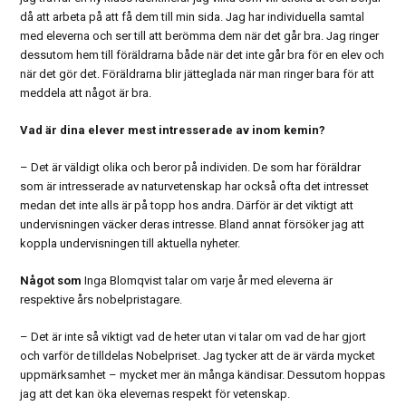
då att arbeta på att få dem till min sida. Jag har individuella samtal
med eleverna och ser till att berömma dem när det går bra. Jag ringer
dessutom hem till föräldrarna både när det inte går bra för en elev och
när det gör det. Föräldrarna blir jätteglada när man ringer bara för att
meddela att något är bra.
Vad är dina elever mest intresserade av inom kemin?
– Det är väldigt olika och beror på individen. De som har föräldrar
som är intresserade av naturvetenskap har också ofta det intresset
medan det inte alls är på topp hos andra. Därför är det viktigt att
undervisningen väcker deras intresse. Bland annat försöker jag att
koppla undervisningen till aktuella nyheter.
Något som
Inga Blomqvist talar om varje år med eleverna är
respektive års nobelpristagare.
– Det är inte så viktigt vad de heter utan vi talar om vad de har gjort
och varför de tilldelas Nobelpriset. Jag tycker att de är värda mycket
uppmärksamhet – mycket mer än många kändisar. Dessutom hoppas
jag att det kan öka elevernas respekt för vetenskap.