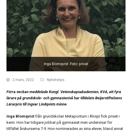
Inga Blomqvist. Foto: privat
2 mars, 2022
Nyhetstips
Förra veckan meddelade Kungl. Vetenskapsakademien, KVA, att fyra
lärare på grundskole- och gymnasienivå har tilldelats Beijerstiftelsens
Lärarpris till Ingvar Lindqvists minne.
Inga Blomqvist
från grundskolan Metapontum i Älvsjö fick priset i
kemi. Hon har tidigare jobbat på gymnasiet men undervisar för
tillfället årskurserna 7-9. Hon nominerades av sina elever, bland annat