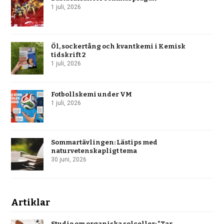
1 juli, 2026
Öl, sockertång och kvantkemi i Kemisk
tidskrift 2
1 juli, 2026
Fotbollskemi under VM
1 juli, 2026
Sommartävlingen: Lästips med
naturvetenskapligt tema
30 juni, 2026
Artiklar
Studie om organiska solceller: ”Tar