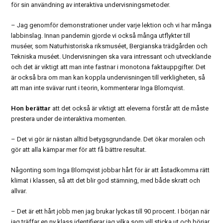
för sin användning av interaktiva undervisningsmetoder.
– Jag genomför demonstrationer under varje lektion och vi har många
labbinslag. Innan pandemin gjorde vi också många utflykter till
muséer, som Naturhistoriska riksmuséet, Bergianska trädgården och
Tekniska muséet. Undervisningen ska vara intressant och utvecklande
och det är viktigt att man inte fastnar i monotona faktauppgifter. Det
är också bra om man kan koppla undervisningen till verkligheten, så
att man inte svävar runt i teorin, kommenterar Inga Blomqvist.
Hon berättar
att det också är viktigt att eleverna förstår att de måste
prestera under de interaktiva momenten.
– Det vi gör är nästan alltid betygsgrundande. Det ökar moralen och
gör att alla kämpar mer för att få bättre resultat.
Någonting som Inga Blomqvist jobbar hårt för är att åstadkomma rätt
klimat i klassen, så att det blir god stämning, med både skratt och
allvar.
– Det är ett hårt jobb men jag brukar lyckas till 90 procent. I början när
jag träffar en ny klass identifierar jag vilka som vill sticka ut och börjar