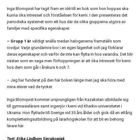
Inga Blomqvist har tagit fram en idé till en bok som hon hoppas ska
kunna öka intresset och förståelsen för kemi. I den presenteras det
periodiska systemet som ett hus där de olika grupperna utgörs av
familjer med specifika egenskaper.
– Grupp 1 är
väldigt snälla medan halogenerna framställs som
rovdjur. Varje grundämne bor i en egen lägenhet och jag förklarar
deras egenskaper och varför de inte kan flytta in hos varandra. Det blir
nästan som en saga men förhoppningen är att öka intresset för kemi
hos dem som går i årskurs 6 och 7.
– Jag har funderat på den här boken länge men jag ska höra med
mina elever vad de tycker.
Inga Blomqvist kommer ursprungligen från Kazakstan utbildade sig
till gymnasielärare samt ingenjör i kemi vid Kharkiv-universitetet i
Ukraina. Hon flyttade till Sverige vid 35 års ålder och gick då en ettårig
kompletteringsutbildning på lärarhögskolan för att bli en behörig
lärare här.
Text: Erika Lindbom Sierakowiak