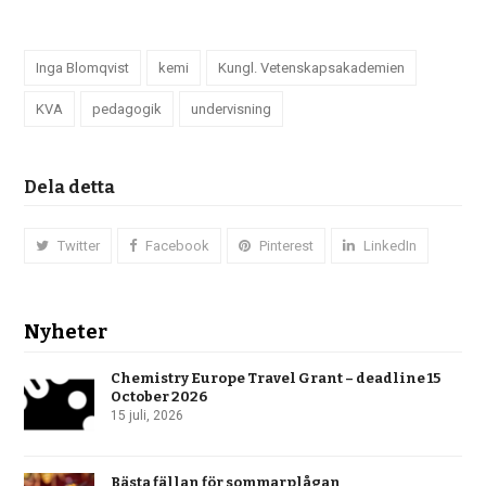
Inga Blomqvist
kemi
Kungl. Vetenskapsakademien
KVA
pedagogik
undervisning
Dela detta
Twitter
Facebook
Pinterest
LinkedIn
Nyheter
Chemistry Europe Travel Grant – deadline 15
October 2026
15 juli, 2026
Bästa fällan för sommarplågan