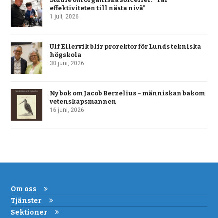
effektiviteten till nästa nivå”
1 juli, 2026
Ulf Ellervik blir prorektor för Lunds tekniska
högskola
30 juni, 2026
Ny bok om Jacob Berzelius – människan bakom
vetenskapsmannen
16 juni, 2026
Om oss
Tjänster
Sektioner