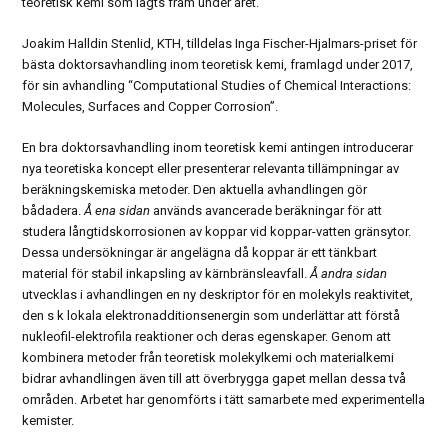
teoretisk kemi som lagts fram under året.
Joakim Halldin Stenlid, KTH, tilldelas Inga Fischer-Hjalmars-priset för
bästa doktorsavhandling inom teoretisk kemi, framlagd under 2017,
för sin avhandling “Computational Studies of Chemical Interactions:
Molecules, Surfaces and Copper Corrosion”.
En bra doktorsavhandling inom teoretisk kemi antingen introducerar
nya teoretiska koncept eller presenterar relevanta tillämpningar av
beräkningskemiska metoder. Den aktuella avhandlingen gör
bådadera.
Å ena sidan
används avancerade beräkningar för att
studera långtidskorrosionen av koppar vid koppar-vatten gränsytor.
Dessa undersökningar är angelägna då koppar är ett tänkbart
material för stabil inkapsling av kärnbränsleavfall.
Å andra sidan
utvecklas i avhandlingen en ny deskriptor för en molekyls reaktivitet,
den s k lokala elektronadditionsenergin som underlättar att förstå
nukleofil-elektrofila reaktioner och deras egenskaper. Genom att
kombinera metoder från teoretisk molekylkemi och materialkemi
bidrar avhandlingen även till att överbrygga gapet mellan dessa två
områden. Arbetet har genomförts i tätt samarbete med experimentella
kemister.