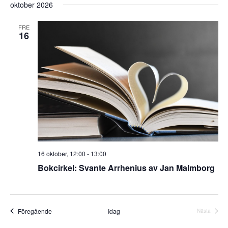
oktober 2026
datum.
FRE
16
16 oktober, 12:00
-
13:00
Bokcirkel: Svante Arrhenius av Jan Malmborg
Event
Föregående
Idag
Nästa
Event