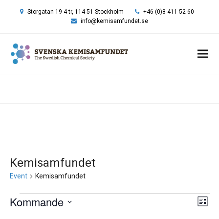
Storgatan 19 4 tr, 114 51 Stockholm
+46 (0)8-411 52 60
info@kemisamfundet.se
Hem
»
Kemisamfundet
Kemisamfundet
Event
Kemisamfundet
Event
Kommande
Vy-
Eve
Lista
vyn
navi
Välj