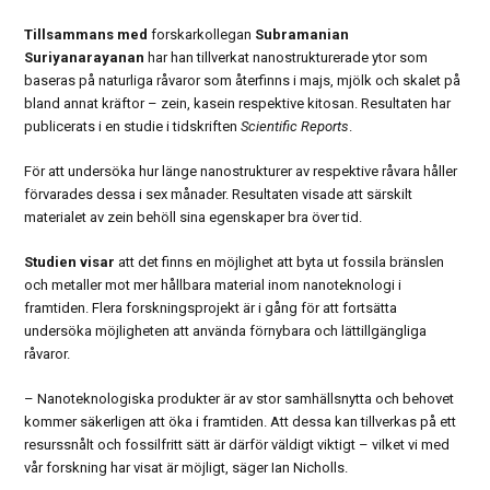
Tillsammans med
forskarkollegan
Subramanian
Suriyanarayanan
har han tillverkat nanostrukturerade ytor som
baseras på naturliga råvaror som återfinns i majs, mjölk och skalet på
bland annat kräftor – zein, kasein respektive kitosan. Resultaten har
publicerats i en studie i tidskriften
Scientific Reports
.
För att undersöka hur länge nanostrukturer av respektive råvara håller
förvarades dessa i sex månader. Resultaten visade att särskilt
materialet av zein behöll sina egenskaper bra över tid.
Studien visar
att det finns en möjlighet att byta ut fossila bränslen
och metaller mot mer hållbara material inom nanoteknologi i
framtiden. Flera forskningsprojekt är i gång för att fortsätta
undersöka möjligheten att använda förnybara och lättillgängliga
råvaror.
– Nanoteknologiska produkter är av stor samhällsnytta och behovet
kommer säkerligen att öka i framtiden. Att dessa kan tillverkas på ett
resurssnålt och fossilfritt sätt är därför väldigt viktigt – vilket vi med
vår forskning har visat är möjligt, säger Ian Nicholls.