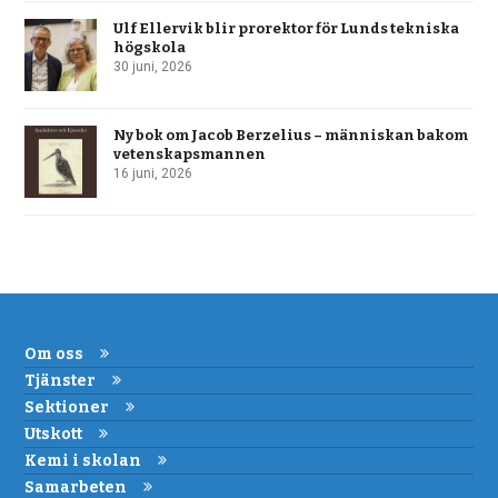
Ulf Ellervik blir prorektor för Lunds tekniska
högskola
30 juni, 2026
Ny bok om Jacob Berzelius – människan bakom
vetenskapsmannen
16 juni, 2026
Om oss
Tjänster
Sektioner
Utskott
Kemi i skolan
Samarbeten