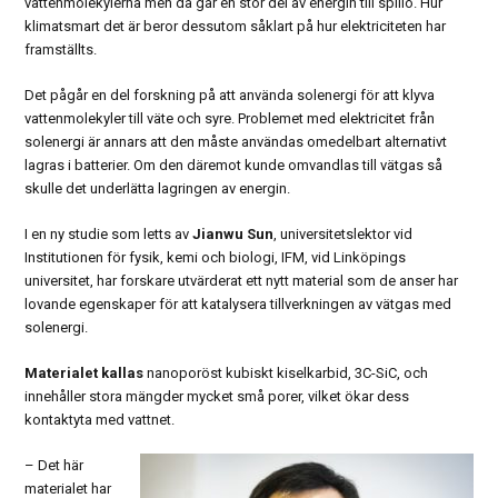
vattenmolekylerna men då går en stor del av energin till spillo. Hur
klimatsmart det är beror dessutom såklart på hur elektriciteten har
framställts.
Det pågår en del forskning på att använda solenergi för att klyva
vattenmolekyler till väte och syre. Problemet med elektricitet från
solenergi är annars att den måste användas omedelbart alternativt
lagras i batterier. Om den däremot kunde omvandlas till vätgas så
skulle det underlätta lagringen av energin.
I en ny studie som letts av
Jianwu Sun
, universitetslektor vid
Institutionen för fysik, kemi och biologi, IFM, vid Linköpings
universitet, har forskare utvärderat ett nytt material som de anser har
lovande egenskaper för att katalysera tillverkningen av vätgas med
solenergi.
Materialet kallas
nanoporöst kubiskt kiselkarbid, 3C-SiC, och
innehåller stora mängder mycket små porer, vilket ökar dess
kontaktyta med vattnet.
– Det här
materialet har