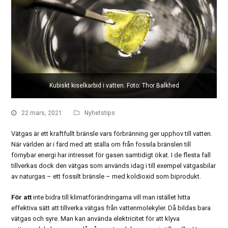
Kubiskt kiselkarbid i vatten. Foto: Thor Balkhed
22 mars, 2021
Nyhetstips
Vätgas är ett kraftfullt bränsle vars förbränning ger upphov till vatten.
När världen är i färd med att ställa om från fossila bränslen till
förnybar energi har intresset för gasen samtidigt ökat. I de flesta fall
tillverkas dock den vätgas som används idag i till exempel vätgasbilar
av naturgas – ett fossilt bränsle – med koldioxid som biprodukt.
För att
inte bidra till klimatförändringarna vill man istället hitta
effektiva sätt att tillverka vätgas från vattenmolekyler. Då bildas bara
vätgas och syre. Man kan använda elektricitet för att klyva