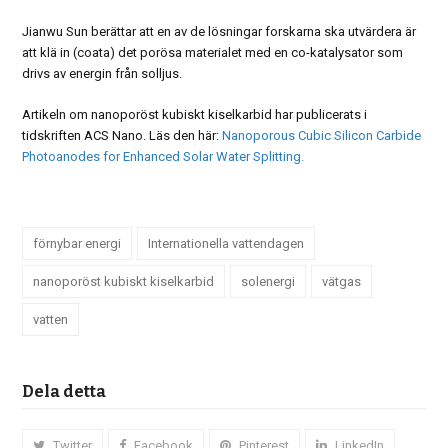
Jianwu Sun berättar att en av de lösningar forskarna ska utvärdera är
att klä in (coata) det porösa materialet med en co-katalysator som
drivs av energin från solljus.
Artikeln om nanoporöst kubiskt kiselkarbid har publicerats i
tidskriften ACS Nano. Läs den här:
Nanoporous Cubic Silicon Carbide
Photoanodes for Enhanced Solar Water Splitting.
förnybar energi
Internationella vattendagen
nanoporöst kubiskt kiselkarbid
solenergi
vätgas
vatten
Dela detta
Twitter
Facebook
Pinterest
LinkedIn