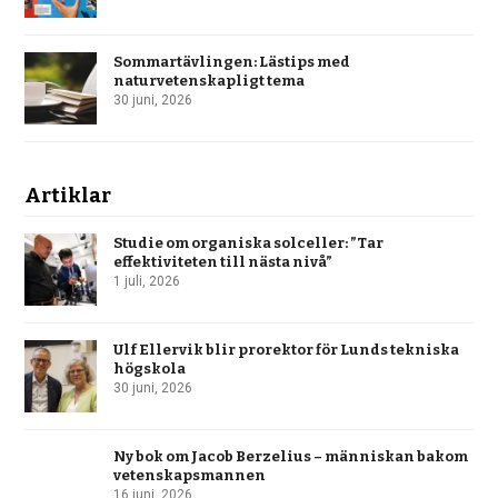
Sommartävlingen: Lästips med
naturvetenskapligt tema
30 juni, 2026
Artiklar
Studie om organiska solceller: ”Tar
effektiviteten till nästa nivå”
1 juli, 2026
Ulf Ellervik blir prorektor för Lunds tekniska
högskola
30 juni, 2026
Ny bok om Jacob Berzelius – människan bakom
vetenskapsmannen
16 juni, 2026