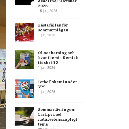
deadline 15 October
2026
15 juli, 2026
Bästa fällan för
sommarplågan
1 juli, 2026
Öl, sockertång och
kvantkemi i Kemisk
tidskrift 2
1 juli, 2026
Fotbollskemi under
VM
1 juli, 2026
Sommartävlingen:
Lästips med
naturvetenskapligt
tema