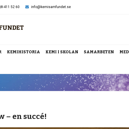
)8-411 52 60
info@kemisamfundet.se
R
KEMIHISTORIA
KEMI I SKOLAN
SAMARBETEN
MED
w – en succé!