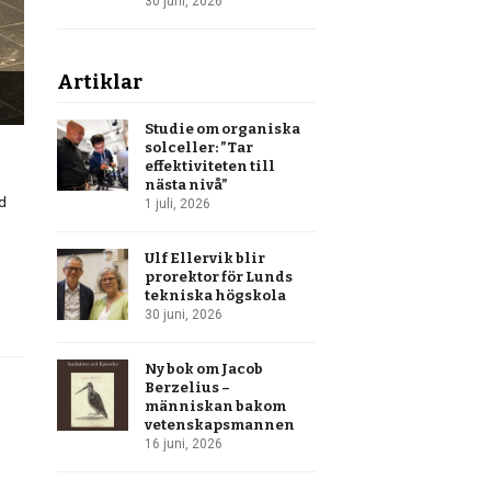
30 juni, 2026
Artiklar
Studie om organiska
solceller: ”Tar
effektiviteten till
nästa nivå”
id
1 juli, 2026
n
Ulf Ellervik blir
prorektor för Lunds
tekniska högskola
30 juni, 2026
Ny bok om Jacob
Berzelius –
människan bakom
vetenskapsmannen
16 juni, 2026