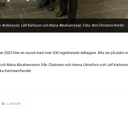
in Andersson, Leif Karlsson och Maria Abrahamsson. Foto: Ann-Christine Nordin
 2023 blev en succé med över 300 registrerade deltagare. Alla var på plats v
och Maria Abrahamsson från Chalmers och Hanna Ulmefors och Leif Karlsso
nska Kemisamfundet.
LinkedIn