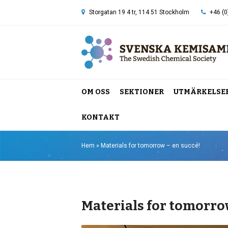
Storgatan 19 4 tr, 114 51 Stockholm
+46 (0
OM OSS
SEKTIONER
UTMÄRKELSE
KONTAKT
Hem
»
Materials for tomorrow – en succé!
Materials for tomorro