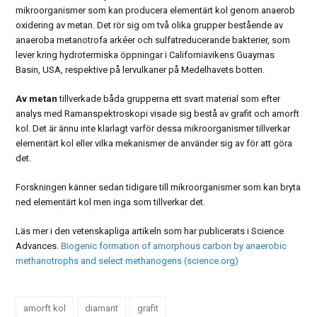
mikroorganismer som kan producera elementärt kol genom anaerob
oxidering av metan. Det rör sig om två olika grupper bestående av
anaeroba metanotrofa arkéer och sulfatreducerande bakterier, som
lever kring hydrotermiska öppningar i Californiavikens Guaymas
Basin, USA, respektive på lervulkaner på Medelhavets botten.
Av metan
tillverkade båda grupperna ett svart material som efter
analys med Ramanspektroskopi visade sig bestå av grafit och amorft
kol. Det är ännu inte klarlagt varför dessa mikroorganismer tillverkar
elementärt kol eller vilka mekanismer de använder sig av för att göra
det.
Forskningen känner sedan tidigare till mikroorganismer som kan bryta
ned elementärt kol men inga som tillverkar det.
Läs mer i den vetenskapliga artikeln som har publicerats i Science
Advances.
Biogenic formation of amorphous carbon by anaerobic
methanotrophs and select methanogens (science.org)
amorft kol
diamant
grafit