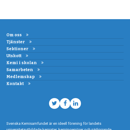
Om oss
Tjänster
Sektioner
Utskott
Kemi i skolan
Samarbeten
Medlemskap
Kontakt
Twitter
Facebook
LinkedIn
Svenska Kemisamfundet är en ideell förening för landets
universitetsutbildade kemister, kemiingenjörer och närliggande