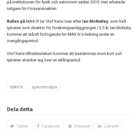
på institutionen för fysik och astronomi sedan 2015. Han arbetade
tidigare för Försvarsmakten.
Rollen på
MAX IV tar Olof Karis över efter
Ian McNutley
, som haft
tjänsten som direktör för forskningsanläggningen i 3,5 år. Ian McNulty
kommer att stå till förfogande för MAX IV:s ledning under en
övergångsperiod.
Olof Karis tillträdesdatum kommer att bestämmas inom kort och
tjänsten sträcker sig över en ettårsperiod.
MAX IV
synkrotronljus
Dela detta
Twitter
Facebook
Pinterest
LinkedIn