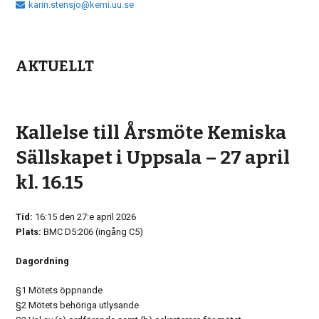
karin.stensjo@kemi.uu.se
AKTUELLT
Kallelse till Årsmöte Kemiska
Sällskapet i Uppsala – 27 april
kl. 16.15
Tid:
16:15 den 27:e april 2026
Plats:
BMC D5:206 (ingång C5)
Dagordning
§1 Mötets öppnande
§2 Mötets behöriga utlysande