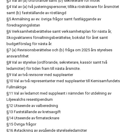
§3 Val av (a) ordförande samt (b) sekreterare för mötet
§4 Val av (a) två justeringspersoner, tillika rösträknare för årsmötet
samt (b) fastställande av röstlängd
§5 Anmälning av ev. övriga frågor samt fastläggande av
föredragningslistan
§6 Verksamhetsberättelse samt verksamhetsplan för nästa år,
Skogvaktarens förvaltningsberättelse, bokslut för året samt
budgetförslag för nästa år.
§7 (a) Revisionsberättelse och (b) fråga om 2025 års styrelses
ansvarsfrihet
§8 Val av styrelse (ordförande, sekreterare, kassör samt två
ledamöter) för tiden fram till nästa årsmöte.
§9 Val av två revisorer med suppleanter
§10 Val av två representanter med suppleanter till Kemisamfundets
Fullmäktige
§11 Val av ledamot med suppleant i nämnden för utdelning av
Liljewalchs resestipendium
§12 Utseende av valberedning
§13 Fastställande av kretsavgift
§14 Utseende av firmatecknare
§15 Övriga frågor
§16 Avtackning av avgående styrelseledamöter