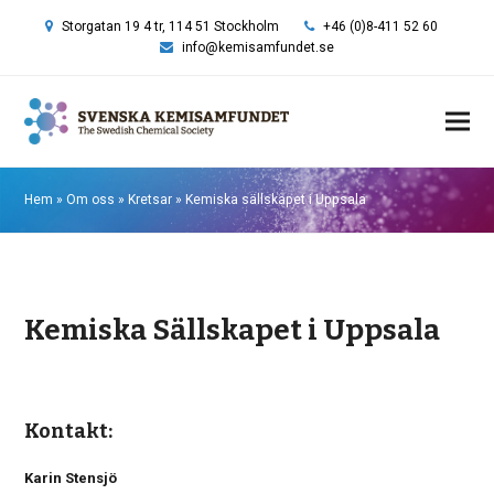
Storgatan 19 4 tr, 114 51 Stockholm
+46 (0)8-411 52 60
info@kemisamfundet.se
Hem
»
Om oss
»
Kretsar
»
Kemiska sällskapet i Uppsala
Kemiska Sällskapet i Uppsala
Kontakt:
Karin Stensjö