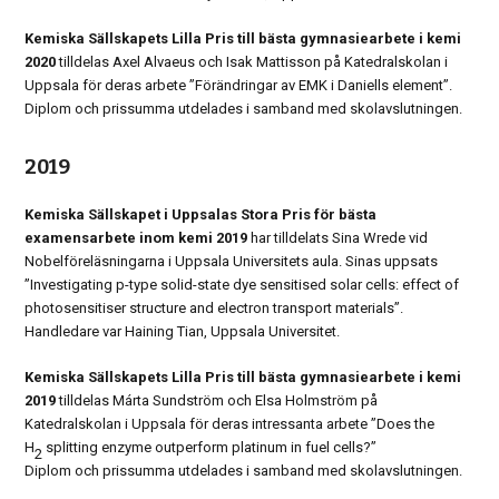
Kemiska Sällskapets Lilla Pris till bästa gymnasiearbete i kemi
2020
tilldelas Axel Alvaeus och Isak Mattisson på Katedralskolan i
Uppsala för deras arbete ”Förändringar av EMK i Daniells element”.
Diplom och prissumma utdelades i samband med skolavslutningen.
2019
Kemiska Sällskapet i Uppsalas Stora Pris för bästa
examensarbete inom kemi 2019
har tilldelats Sina Wrede vid
Nobelföreläsningarna i Uppsala Universitets aula. Sinas uppsats
”Investigating p-type solid-state dye sensitised solar cells: effect of
photosensitiser structure and electron transport materials”.
Handledare var Haining Tian, Uppsala Universitet.
Kemiska Sällskapets Lilla Pris till bästa gymnasiearbete i kemi
2019
tilldelas
Márta Sundström och Elsa Holmström på
Katedralskolan i Uppsala för deras intressanta arbete ”Does the
H
splitting enzyme outperform platinum in fuel cells?”
2
Diplom och prissumma utdelades i samband med skolavslutningen.