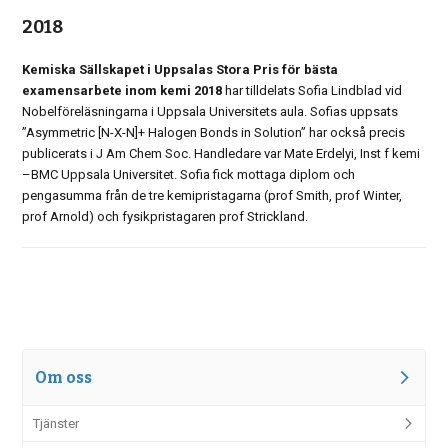
2018
Kemiska Sällskapet i Uppsalas Stora Pris för bästa
examensarbete inom kemi 2018
har tilldelats Sofia Lindblad vid
Nobelföreläsningarna i Uppsala Universitets aula. Sofias uppsats
”Asymmetric [N-X-N]+ Halogen Bonds in Solution” har också precis
publicerats i J Am Chem Soc. Handledare var Mate Erdelyi, Inst f kemi
–BMC Uppsala Universitet. Sofia fick mottaga diplom och
pengasumma från de tre kemipristagarna (prof Smith, prof Winter,
prof Arnold) och fysikpristagaren prof Strickland.
Om oss
Tjänster