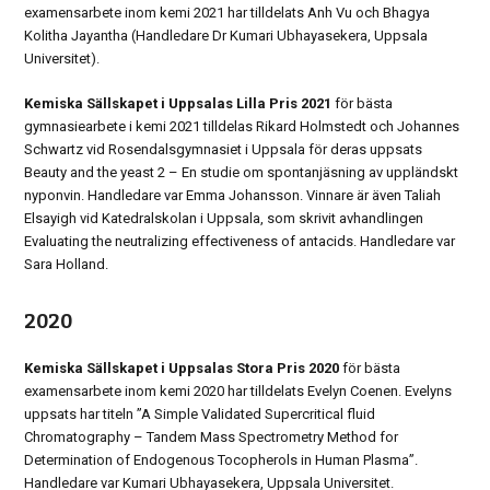
examensarbete inom kemi 2021 har tilldelats Anh Vu och Bhagya
Kolitha Jayantha (Handledare Dr Kumari Ubhayasekera, Uppsala
Universitet).
Kemiska Sällskapet i Uppsalas Lilla Pris 2021
för bästa
gymnasiearbete i kemi 2021 tilldelas Rikard Holmstedt och Johannes
Schwartz vid Rosendalsgymnasiet i Uppsala för deras uppsats
Beauty and the yeast 2 – En studie om spontanjäsning av uppländskt
nyponvin. Handledare var Emma Johansson. Vinnare är även Taliah
Elsayigh vid Katedralskolan i Uppsala, som skrivit avhandlingen
Evaluating the neutralizing effectiveness of antacids. Handledare var
Sara Holland.
2020
Kemiska Sällskapet i Uppsalas Stora Pris 2020
för bästa
examensarbete inom kemi 2020 har tilldelats Evelyn Coenen. Evelyns
uppsats har titeln ”A Simple Validated Supercritical fluid
Chromatography – Tandem Mass Spectrometry Method for
Determination of Endogenous Tocopherols in Human Plasma”.
Handledare var Kumari Ubhayasekera, Uppsala Universitet.