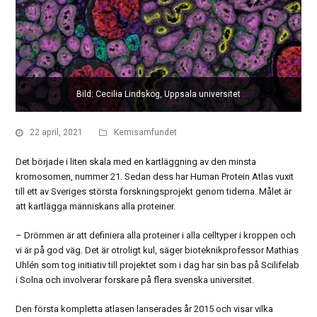
Bild: Cecilia Lindskog, Uppsala universitet
22 april, 2021
Kemisamfundet
Det började i liten skala med en kartläggning av den minsta
kromosomen, nummer 21. Sedan dess har Human Protein Atlas vuxit
till ett av Sveriges största forskningsprojekt genom tiderna. Målet är
att kartlägga människans alla proteiner.
– Drömmen är att definiera alla proteiner i alla celltyper i kroppen och
vi är på god väg. Det är otroligt kul, säger bioteknikprofessor Mathias
Uhlén som tog initiativ till projektet som i dag har sin bas på Scilifelab
i Solna och involverar forskare på flera svenska universitet.
Den första kompletta atlasen lanserades år 2015 och visar vilka