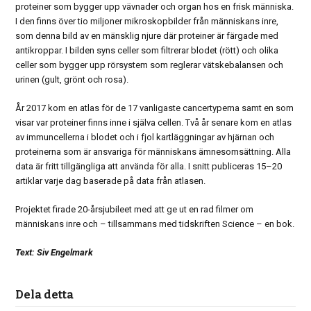
proteiner som bygger upp vävnader och organ hos en frisk människa.
I den finns över tio miljoner mikroskopbilder från människans inre,
som denna bild av en mänsklig njure där proteiner är färgade med
antikroppar. I bilden syns celler som filtrerar blodet (rött) och olika
celler som bygger upp rörsystem som reglerar vätskebalansen och
urinen (gult, grönt och rosa).
År 2017 kom en atlas för de 17 vanligaste cancertyperna samt en som
visar var proteiner finns inne i själva cellen. Två år senare kom en atlas
av immuncellerna i blodet och i fjol kartläggningar av hjärnan och
proteinerna som är ansvariga för människans ämnesomsättning. Alla
data är fritt tillgängliga att använda för alla. I snitt publiceras 15–20
artiklar varje dag baserade på data från atlasen.
Projektet firade 20-årsjubileet med att ge ut en rad filmer om
människans inre och – tillsammans med tidskriften Science – en bok.
Text: Siv Engelmark
Dela detta