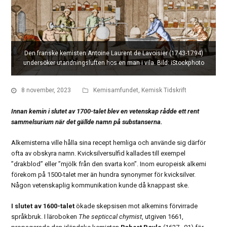
Den franske kemisten Antoine Laurent de Lavoisier (1743-1794)
undersöker utandningsluften hos en man i vila. Bild: iStockphoto
8 november, 2023
Kemisamfundet
,
Kemisk Tidskrift
Innan kemin i slutet av 1700-talet blev en vetenskap rådde ett rent
sammelsurium när det gällde namn på substanserna.
Alkemisterna ville hålla sina recept hemliga och använde sig därför
ofta av obskyra namn. Kvicksilversulfid kallades till exempel
”drakblod” eller ”mjölk från den svarta kon”. Inom europeisk alkemi
förekom på 1500-talet mer än hundra synonymer för kvicksilver.
Någon vetenskaplig kommunikation kunde då knappast ske.
I slutet av 1600-talet
ökade skepsisen mot alkemins förvirrade
språkbruk. I läroboken
The septi
c
cal chymist
, utgiven 1661,