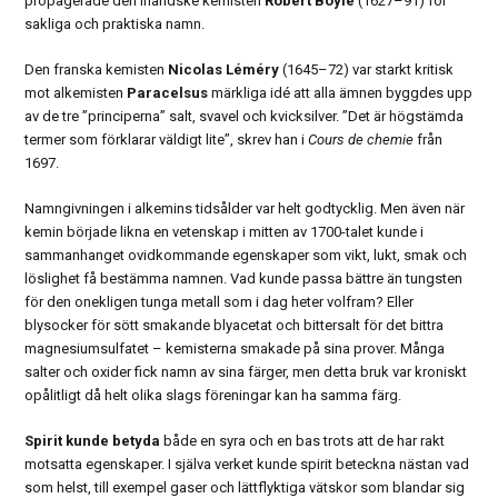
propagerade den irländske kemisten
Robert Boyle
(1627–91) för
sakliga och praktiska namn.
Den franska kemisten
Nicolas Léméry
(1645–72) var starkt kritisk
mot alkemisten
Paracelsus
märkliga idé att alla ämnen byggdes upp
av de tre ”principerna” salt, svavel och kvicksilver. ”Det är högstämda
termer som förklarar väldigt lite”, skrev han i
Cours de chemie
från
1697.
Namngivningen i alkemins tidsålder var helt godtycklig. Men även när
kemin började likna en vetenskap i mitten av 1700-talet kunde i
sammanhanget ovidkommande egenskaper som vikt, lukt, smak och
löslighet få bestämma namnen. Vad kunde passa bättre än tungsten
för den onekligen tunga metall som i dag heter volfram? Eller
blysocker för sött smakande blyacetat och bittersalt för det bittra
magnesiumsulfatet – kemisterna smakade på sina prover. Många
salter och oxider fick namn av sina färger, men detta bruk var kroniskt
opålitligt då helt olika slags föreningar kan ha samma färg.
Spirit kunde betyda
både en syra och en bas trots att de har rakt
motsatta egenskaper. I själva verket kunde spirit beteckna nästan vad
som helst, till exempel gaser och lättflyktiga vätskor som blandar sig