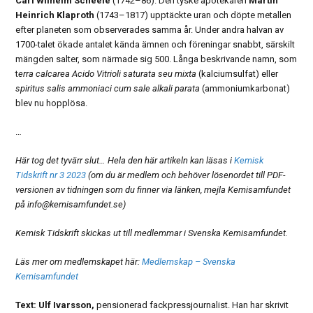
Carl Wilhelm Scheele
(1742–86). Den tyske apotekaren
Martin
Heinrich Klaproth
(1743–1817) upptäckte uran och döpte metallen
efter planeten som observerades samma år. Under andra halvan av
1700-talet ökade antalet kända ämnen och föreningar snabbt, särskilt
mängden salter, som närmade sig 500. Långa beskrivande namn, som
t
erra calcarea Acido Vitrioli saturata seu mixta
(kalciumsulfat) eller
spiritus salis ammoniaci cum sale alkali parata
(ammoniumkarbonat)
blev nu hopplösa.
…
Här tog det tyvärr slut… Hela den här artikeln kan läsas i
Kemisk
Tidskrift nr 3 2023
(om du är medlem och behöver lösenordet till PDF-
versionen av tidningen som du finner via länken, mejla Kemisamfundet
på info@kemisamfundet.se)
Kemisk Tidskrift skickas ut till medlemmar i Svenska Kemisamfundet.
Läs mer om medlemskapet här:
Medlemskap – Svenska
Kemisamfundet
Text: Ulf Ivarsson,
pensionerad fackpress­journalist. Han har skrivit