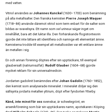
med vatten.
Vitriol användes av
Johannes Kunckel
(1630–1703) som benämning
på alla metallsalter. Den franska kemisten
Pierre Joseph Maquer
(1718–84) använde däremot vitriol som term enbart för de salter som
bildas av svavelsyra. Ett namn som
sel urineux
säger inget om
innehållet, bara att det luktar illa. Den förhärskande flogistonteorin
gjorde det inte lättare att identifiera och namnge ett elementärt ämne.
Kemisterna trodde till exempel att metalloxiden var ett enklare ämne
än metallen i sig.
En och annan förening döptes efter sin upptäckare, till exempel
glaubersalt (natriumsulfat).
Rudolf Glauber
(1604–68) gjorde
mycket reklam för sin universalmedicin.
Jordarten gadolinit benämndes efter
Johan Gadolin
(1760–1852),
den kemist som analyserade mineralet. I mineralet döljer sig den
sällsynta jordarts metallen yttrium, döpt efter fyndorten Ytterby.
Känd, inte minst för oss
svenskar, är scheelegrönt, en
arsenikförening som bär sin upptäckares namn, apotekaren i Köping