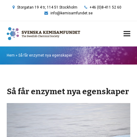
Storgatan 19 4 tr, 114 51 Stockholm
+46 (0)8-411 52 60
info@kemisamfundet.se
Hem
»
Så får enzymet nya egenskaper
Så får enzymet nya egenskaper