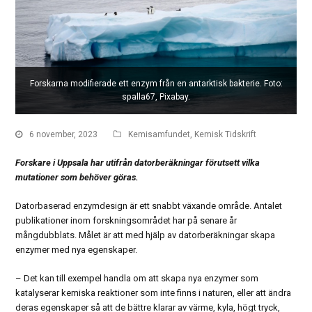
Forskarna modifierade ett enzym från en antarktisk bakterie. Foto:
spalla67, Pixabay.
6 november, 2023
Kemisamfundet
,
Kemisk Tidskrift
Forskare i Uppsala har utifrån datorberäkningar förutsett vilka
mutationer som behöver göras.
Datorbaserad enzymdesign är ett snabbt växande område. Antalet
publikationer inom forskningsområdet har på senare år
mångdubblats. Målet är att med hjälp av datorberäkningar skapa
enzymer med nya egenskaper.
– Det kan till exempel handla om att skapa nya enzymer som
katalyserar kemiska reaktioner som inte finns i naturen, eller att ändra
deras egenskaper så att de bättre klarar av värme, kyla, högt tryck,