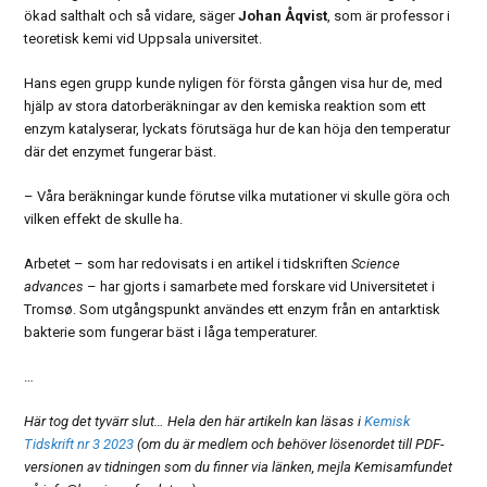
ökad salthalt och så vidare, säger
Johan Åqvist
, som är professor i
teoretisk kemi vid Uppsala universitet.
Hans egen grupp kunde nyligen för första gången visa hur de, med
hjälp av stora datorberäkningar av den kemiska reaktion som ett
enzym katalyserar, lyckats förutsäga hur de kan höja den temperatur
där det enzymet fungerar bäst.
– Våra beräkningar kunde förutse vilka mutationer vi skulle göra och
vilken effekt de skulle ha.
Arbetet – som har redovisats i en artikel i tidskriften
Science
advances
– har gjorts i samarbete med forskare vid Universitetet i
Tromsø. Som utgångspunkt användes ett enzym från en antarktisk
bakterie som fungerar bäst i låga temperaturer.
…
Här tog det tyvärr slut… Hela den här artikeln kan läsas i
Kemisk
Tidskrift nr 3 2023
(om du är medlem och behöver lösenordet till PDF-
versionen av tidningen som du finner via länken, mejla Kemisamfundet