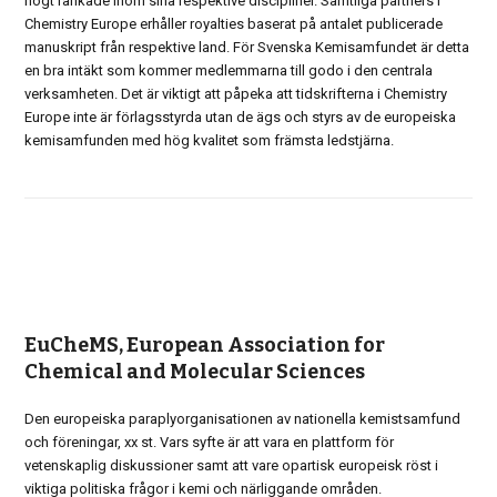
högt rankade inom sina respektive discipliner. Samtliga partners i
Chemistry Europe erhåller royalties baserat på antalet publicerade
manuskript från respektive land. För Svenska Kemisamfundet är detta
en bra intäkt som kommer medlemmarna till godo i den centrala
verksamheten. Det är viktigt att påpeka att tidskrifterna i Chemistry
Europe inte är förlagsstyrda utan de ägs och styrs av de europeiska
kemisamfunden med hög kvalitet som främsta ledstjärna.
EuCheMS, European Association for
Chemical and Molecular Sciences
Den europeiska paraplyorganisationen av nationella kemistsamfund
och föreningar, xx st. Vars syfte är att vara en plattform för
vetenskaplig diskussioner samt att vare opartisk europeisk röst i
viktiga politiska frågor i kemi och närliggande områden.