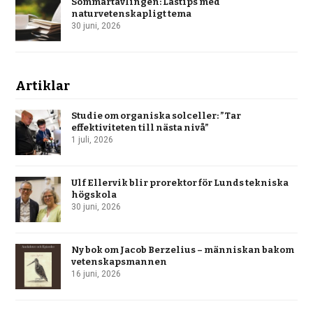
Sommartävlingen: Lästips med
naturvetenskapligt tema
30 juni, 2026
Artiklar
Studie om organiska solceller: ”Tar
effektiviteten till nästa nivå”
1 juli, 2026
Ulf Ellervik blir prorektor för Lunds tekniska
högskola
30 juni, 2026
Ny bok om Jacob Berzelius – människan bakom
vetenskapsmannen
16 juni, 2026