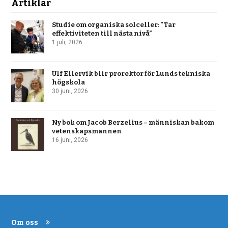
Artiklar
Studie om organiska solceller: ”Tar
effektiviteten till nästa nivå”
1 juli, 2026
Ulf Ellervik blir prorektor för Lunds tekniska
högskola
30 juni, 2026
Ny bok om Jacob Berzelius – människan bakom
vetenskapsmannen
16 juni, 2026
Om oss