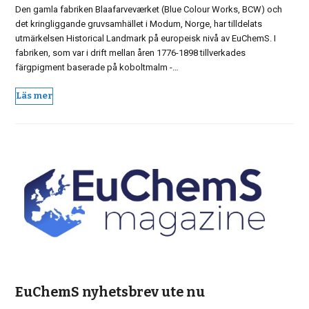
Den gamla fabriken Blaafarveværket (Blue Colour Works, BCW) och
det kringliggande gruvsamhället i Modum, Norge, har tilldelats
utmärkelsen Historical Landmark på europeisk nivå av EuChemS. I
fabriken, som var i drift mellan åren 1776-1898 tillverkades
färgpigment baserade på koboltmalm -…
Läs mer
EuChemS nyhetsbrev ute nu