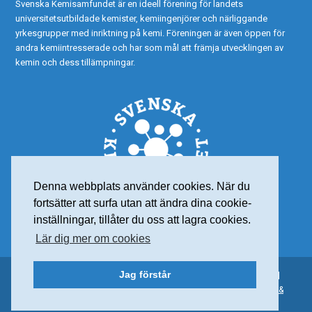
Svenska Kemisamfundet är en ideell förening för landets
universitetsutbildade kemister, kemiingenjörer och närliggande
yrkesgrupper med inriktning på kemi. Föreningen är även öppen för
andra kemiintresserade och har som mål att främja utvecklingen av
kemin och dess tillämpningar.
Denna webbplats använder cookies. När du
fortsätter att surfa utan att ändra dina cookie-
inställningar, tillåter du oss att lagra cookies.
Lär dig mer om cookies
Jag förstår
© 2015 Svenska Kemisamfundet – Alla rättigheter reserverade |
Personuppgiftspolicy
| Org nr: 802001-7565 | Webdesign:
Frank &
Earnest