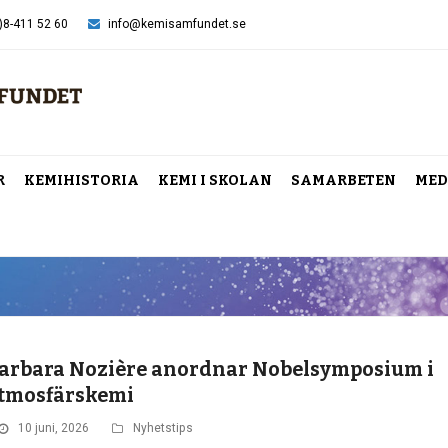
)8-411 52 60
info@kemisamfundet.se
R
KEMIHISTORIA
KEMI I SKOLAN
SAMARBETEN
MED
arbara Nozière anordnar Nobelsymposium i
tmosfärskemi
10 juni, 2026
Nyhetstips