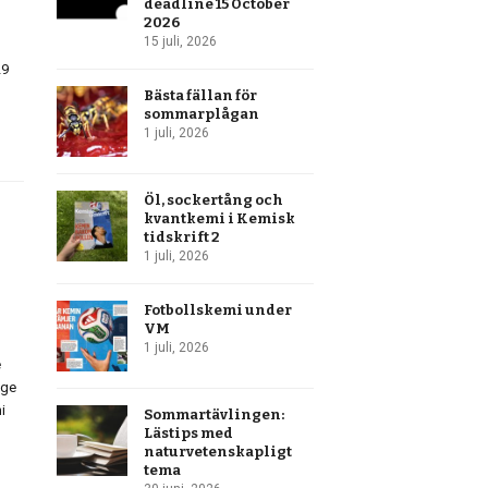
deadline 15 October
2026
15 juli, 2026
29
Bästa fällan för
sommarplågan
1 juli, 2026
Öl, sockertång och
kvantkemi i Kemisk
tidskrift 2
1 juli, 2026
Fotbollskemi under
VM
1 juli, 2026
e
nge
i
Sommartävlingen:
Lästips med
naturvetenskapligt
tema