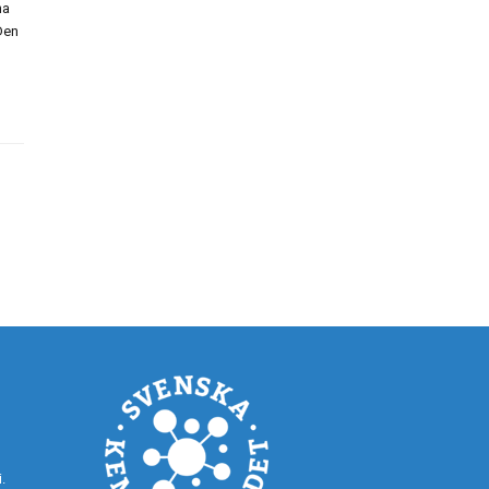
na
Den
.