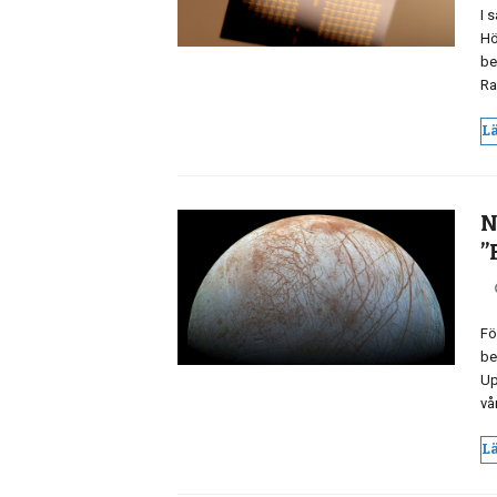
I 
Hö
be
Ra
L
N
”
Fö
be
Up
vå
L