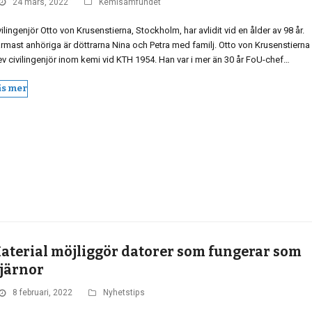
24 mars, 2022
Kemisamfundet
vilingenjör Otto von Krusenstierna, Stockholm, har avlidit vid en ålder av 98 år.
rmast anhöriga är döttrarna Nina och Petra med familj. Otto von Krusenstierna
ev civilingenjör inom kemi vid KTH 1954. Han var i mer än 30 år FoU-chef…
äs mer
aterial möjliggör datorer som fungerar som
järnor
8 februari, 2022
Nyhetstips