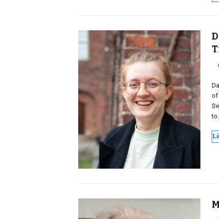
D
T
Da
of
Sw
to
L
M