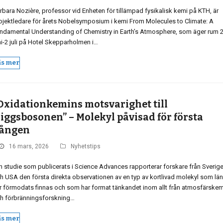
rbara Nozière, professor vid Enheten för tillämpad fysikalisk kemi på KTH, är
ojektledare för årets Nobelsymposium i kemi From Molecules to Climate: A
ndamental Understanding of Chemistry in Earth’s Atmosphere, som äger rum 
ni-2 juli på Hotel Skepparholmen i…
äs mer
Oxidationkemins motsvarighet till
iggsbosonen” – Molekyl påvisad för första
ången
16 mars, 2026
Nyhetstips
en studie som publicerats i Science Advances rapporterar forskare från Sverig
h USA den första direkta observationen av en typ av kortlivad molekyl som lä
r förmodats finnas och som har format tänkandet inom allt från atmosfärskem
h förbränningsforskning…
äs mer