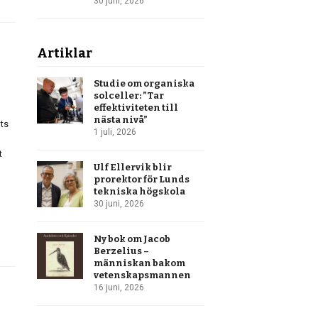
30 juni, 2026
Artiklar
Studie om organiska
solceller: ”Tar
effektiviteten till
nästa nivå”
nts
1 juli, 2026
t
Ulf Ellervik blir
prorektor för Lunds
tekniska högskola
30 juni, 2026
Ny bok om Jacob
Berzelius –
människan bakom
vetenskapsmannen
16 juni, 2026