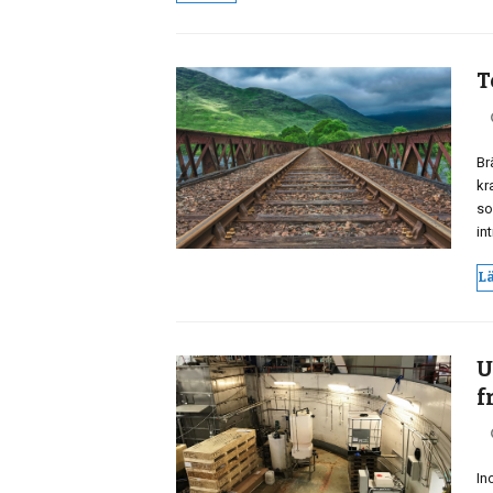
T
Br
kr
so
in
L
U
f
In