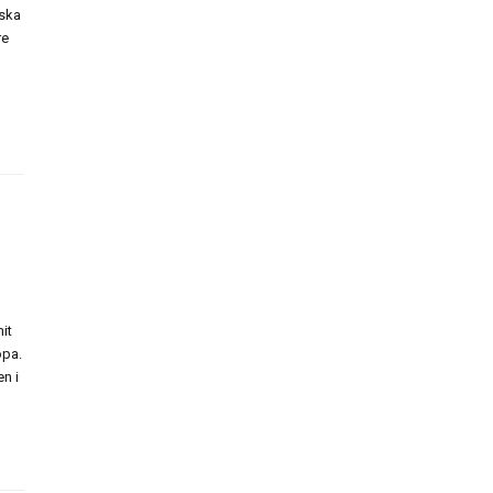
iska
re
it
opa.
n i