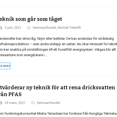
eknik som går som tåget
2 juni, 2021
Kemisamfundet
,
Kemisk Tidskrift
änsleceller kan driva tåg, färjor eller lastbilar. De kan användas för småskalig
aftvärmeproduktion – utan andra utsläpp än vatten. Nu ökar intresset för tekni
m kan snabba på omställningen till ett fossilfritt energisystem. Vätgas blir allt
tressantare som energibärare i…
äs mer
tvärderar ny teknik för att rena dricksvatten
rån PFAS
29 mars, 2021
Kemisamfundet
om forskningskonsortiet Mistra Terraclean har forskare från Kungliga Tekniska