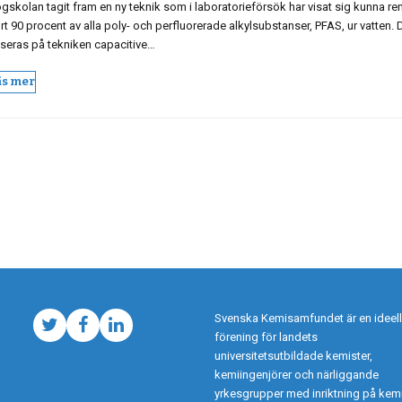
gskolan tagit fram en ny teknik som i laboratorieförsök har visat sig kunna re
rt 90 procent av alla poly- och perfluorerade alkylsubstanser, PFAS, ur vatten. 
seras på tekniken capacitive…
äs mer
Svenska Kemisamfundet är en ideell
Twitter
Facebook
LinkedIn
förening för landets
universitetsutbildade kemister,
kemiingenjörer och närliggande
yrkesgrupper med inriktning på kemi