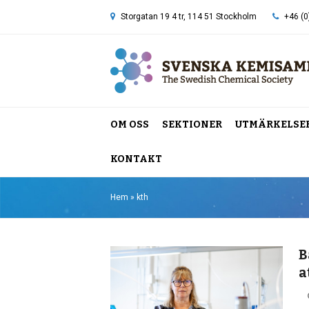
Storgatan 19 4 tr, 114 51 Stockholm
+46 (0
OM OSS
SEKTIONER
UTMÄRKELSE
KONTAKT
Hem
»
kth
B
a