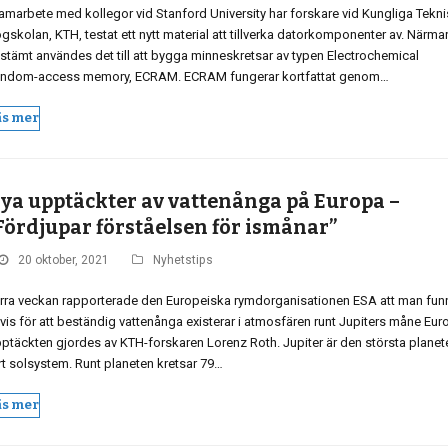
samarbete med kollegor vid Stanford University har forskare vid Kungliga Tekn
gskolan, KTH, testat ett nytt material att tillverka datorkomponenter av. Närma
stämt användes det till att bygga minneskretsar av typen Electrochemical
ndom-access memory, ECRAM. ECRAM fungerar kortfattat genom…
äs mer
ya upptäckter av vattenånga på Europa –
Fördjupar förståelsen för ismånar”
20 oktober, 2021
Nyhetstips
rra veckan rapporterade den Europeiska rymdorganisationen ESA att man funn
vis för att beständig vattenånga existerar i atmosfären runt Jupiters måne Eur
ptäckten gjordes av KTH-forskaren Lorenz Roth. Jupiter är den största planete
rt solsystem. Runt planeten kretsar 79…
äs mer