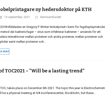
obelpristagare ny hedersdoktor på KTH
13 september, 2021
Kemisamfundet
 2018 tilldelades sir Gregory P. Winter Nobelpriset i kemi för fagdisplaymetode
 metod där bakteriofager – virus som infekterar bakterier – används för att
udera interaktioner mellan proteiner och andra proteiner, mellan proteiner och
ptider samt mellan proteiner och…
äs mer
of TOC2021 – ”Will be a lasting trend”
OC, takes place on December 6th 2021. The topic this year is Electrochemistr
ill be a physical meeting at IVA konferenscenter, Stockholm, but these…