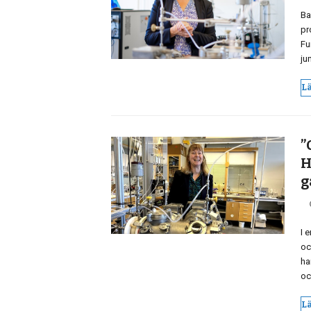
Ba
pr
Fu
ju
L
”
H
g
I 
oc
ha
oc
L