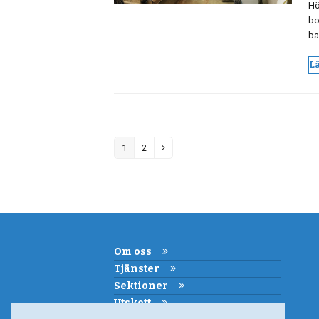
Hö
bo
ba
L
1
2
Page
Page
Next
Om oss
Tjänster
Sektioner
Utskott