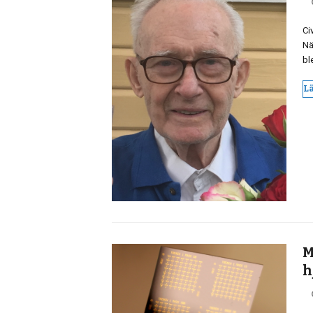
Ci
Nä
bl
L
M
h