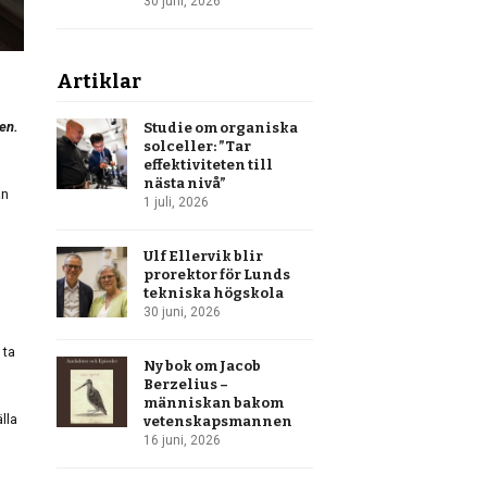
30 juni, 2026
Artiklar
ten.
Studie om organiska
solceller: ”Tar
effektiviteten till
nästa nivå”
an
1 juli, 2026
Ulf Ellervik blir
prorektor för Lunds
tekniska högskola
30 juni, 2026
 ta
Ny bok om Jacob
Berzelius –
människan bakom
lla
vetenskapsmannen
16 juni, 2026