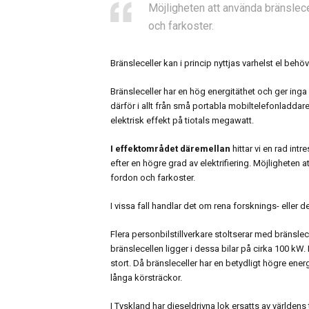
Möjligheten att använda bränslecel
och farkoster.
Bränsleceller kan i princip nyttjas varhelst el be
Bränsleceller har en hög energitäthet och ger inga
därför i allt från små portabla mobiltelefonladdare
elektrisk effekt på tiotals megawatt.
I effektområdet däremellan
hittar vi en rad int
efter en högre grad av elektrifiering. Möjligheten at
fordon och farkoster.
I vissa fall handlar det om rena forsknings- eller
Flera personbilstillverkare stoltserar med bränsle
bränslecellen ligger i dessa bilar på cirka 100 kW.
stort. Då bränsleceller har en betydligt högre ener
långa körsträckor.
I Tyskland har dieseldrivna lok ersatts av världens