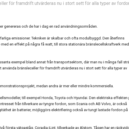
ler för framdrift utvärderas nu i stort sett för alla typer av fordo
höver genereras och de har i dag en rad användningsområden.
 farliga emissioner. Tekniken är skalbar och ofta modulbyggd. Den återfinns
 med en effekt på några få watt, till stora stationära bränslecellskraftverk me
ressanta exempel bland annat från transportsektorn, där man nu i många fall str
t använda bränsleceller för framdrift utvärderas nu i stort sett för alla typer av
 demonstrationsprojekt, medan andra är mer eller mindre kommersiella.
cellsmodeller, till exempel Honda, Toyota och Hyundai. Den elektriska effekten
 Intresset från tillverkare av tyngre fordon, som Scania och AB Volvo, är också
gitäthet än batterier, möjliggörs elektrifiering också av tungt lastade fordon på
 två första vätgaståg, Coradia iLint, tillverkade av Alstom. Tågen har en räckvid