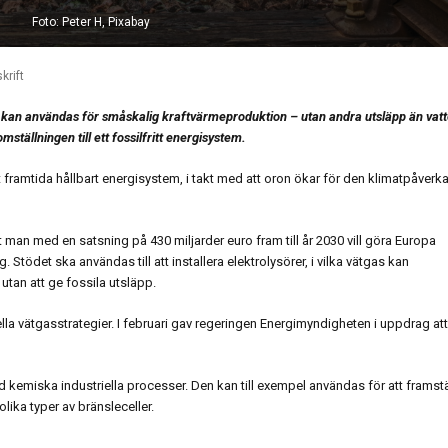
Foto: Peter H, Pixabay
krift
. De kan användas för småskalig kraftvärmeproduktion – utan andra utsläpp än vat
tällningen till ett fossilfritt energisystem.
tt framtida hållbart energisystem, i takt med att oron ökar för den klimatpåverk
 med en satsning på 430 miljarder euro fram till år 2030 vill göra Europa
 Stödet ska användas till att installera elektrolysörer, i vilka vätgas kan
 utan att ge fossila utsläpp.
la vätgasstrategier. I februari gav regeringen Energimyndigheten i uppdrag att
 kemiska industriella processer. Den kan till exempel användas för att framstä
lika typer av bränsleceller.