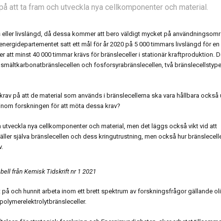
 på att ta fram och utveckla nya cellkomponenter och material.
pris eller livslängd, då dessa kommer att bero väldigt mycket på användningsom
energidepartementet satt ett mål för år 2020 på 5 000 timmars livslängd för en
r att minst 40 000 timmar krävs för bränsleceller i stationär kraftproduktion. D
mältkarbonatbränslecellen och fosforsyrabränslecellen, två bränslecellstype
 krav på att de material som används i bränslecellerna ska vara hållbara också 
 inom forskningen för att möta dessa krav?
ch utveckla nya cellkomponenter och material, men det läggs också vikt vid att
ler själva bränslecellen och dess kringutrustning, men också hur bränslecell
v.
bell från Kemisk Tidskrift nr 1 2021
t på och hunnit arbeta inom ett brett spektrum av forskningsfrågor gällande ol
polymerelektrolytbränsleceller.