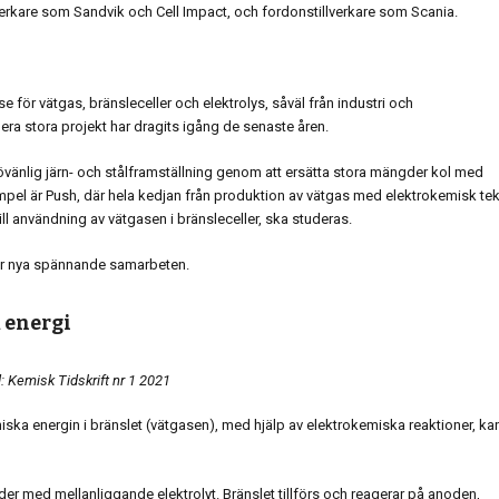
erkare som Sandvik och Cell Impact, och fordonstillverkare som Scania.
e för vätgas, bränsleceller och elektrolys, såväl från industri och
lera stora projekt har dragits igång de senaste åren.
ljövänlig järn- och stålframställning genom att ersätta stora mängder kol med
mpel är Push, där hela kedjan från produktion av vätgas med elektrokemisk tek
ill användning av vätgasen i bränsleceller, ska studeras.
ar nya spännande samarbeten.
 energi
d: Kemisk Tidskrift nr 1 2021
ska energin i bränslet (vätgasen), med hjälp av elektrokemiska reaktioner, ka
troder med mellanliggande elektrolyt. Bränslet tillförs och reagerar på anoden,