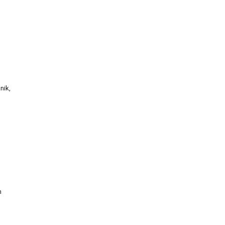
nik,
n