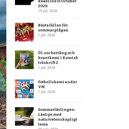
deadline 15 October
2026
15 juli, 2026
Bästa fällan för
sommarplågan
1 juli, 2026
Öl, sockertång och
kvantkemi i Kemisk
tidskrift 2
1 juli, 2026
Fotbollskemi under
VM
1 juli, 2026
Sommartävlingen:
Lästips med
naturvetenskapligt
tema