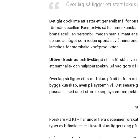
Över lag så ligger ett stort fokus
Det går dock inte att sätta ett generellt mål för 
för bränslecellen. Exempelvis så har amerikanska 
bränslecell i en personbil, medan man allmänt anse
senare är något som redan uppnås av åtminstone s
lämpliga för storskalig kraftproduktion.
Utöver kostnad
och livslängd ställs förstås även
ett samhälls- och miljöperspektiv. Så vad görs då
Över lag så ligger ett stort fokus på att ta fram o
bygga kunskap, även på systemnivå. Det senare gäl
passar in, sett ur ett större energisystemperspekti
Ta
Forskare vid KTH har under flera decennier forska
typer av bränsleceller. Huvudfokus ligger i dag på 