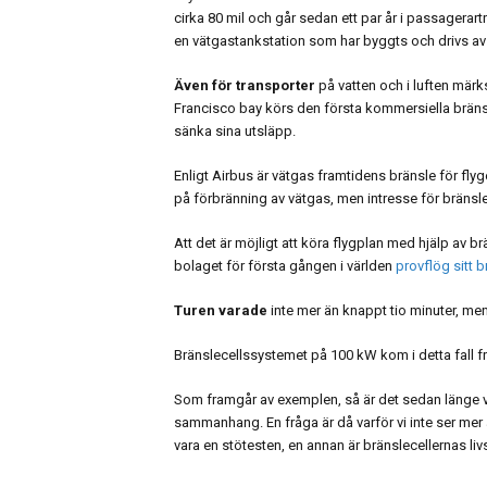
cirka 80 mil och går sedan ett par år i passagerartr
en vätgastankstation som har byggts och drivs av g
Även för transporter
på vatten och i luften märks
Francisco bay körs den första kommersiella bränsle
sänka sina utsläpp.
Enligt Airbus är vätgas framtidens bränsle för fly
på förbränning av vätgas, men intresse för bränslec
Att det är möjligt att köra flygplan med hjälp av br
bolaget för första gången i världen
provflög sitt 
Turen varade
inte mer än knappt tio minuter, men 
Bränslecellssystemet på 100 kW kom i detta fall f
Som framgår av exemplen, så är det sedan länge vi
sammanhang. En fråga är då varför vi inte ser mer
vara en stötesten, en annan är bränslecellernas liv