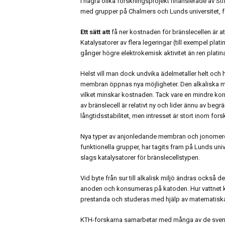
I några olika forskningsprojekt finansierade av St
med grupper på Chalmers och Lunds universitet, för
Ett sätt att
få ner kostnaden för bränslecellen är a
Katalysatorer av flera legeringar (till exempel plati
gånger högre elektrokemisk aktivitet än ren plat
Helst vill man dock undvika ädelmetaller helt och h
membran öppnas nya möjligheter. Den alkaliska mil
vilket minskar kostnaden. Tack vare en mindre ko
av bränslecell är relativt ny och lider ännu av beg
långtidsstabilitet, men intresset är stort inom fors
Nya typer av anjonledande membran och jonomerer
funktionella grupper, har tagits fram på Lunds univ
slags katalysatorer för bränslecellstypen.
Vid byte från sur till alkalisk miljö ändras också
anoden och konsumeras på katoden. Hur vattnet k
prestanda och studeras med hjälp av matematiska
KTH-forskarna samarbetar med många av de svensk