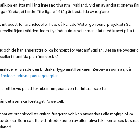
afik på en åtta mil lång linje i nordvästra Tyskland. Vid en av ändstationerna fi
asföretaget Linde. Ytterligare 14 tåg är beställda av regionen.
 intresset för bränsleceller. I det så kallade Water-go-round-projektet i San
cellsfärjan i världen. Inom flygindustrin arbetar man hårt med kravet på att
get och de har lanserat tre olika koncept för vätgasflygplan. Dessa tre bygger 
eller i framtida plan finns också.
änsleceller, visade den brittiska flygplanstillverkaren Zeroavia i somras, då
bränslecellsdrivna passagerarplan
.
är ett bevis på att tekniken fungerar även för lufttransporter.
rån det svenska företaget Powercell.
sat att bränslecellstekniken fungerar och kan användas i alla möjliga olika
 av dessa. Som så ofta vid introduktionen av alternativa tekniker anses kostna
slängd.