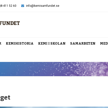
)8-411 52 60
info@kemisamfundet.se
R
KEMIHISTORIA
KEMI I SKOLAN
SAMARBETEN
MED
åget