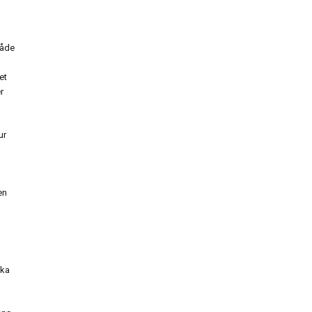
råde
et
r
ur
en
ika