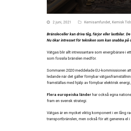
2 juni, 2021
Kemisamfundet
,
Kemisk Tids
Bränsleceller kan driva tåg, färjor eller lastbilar
Nu ökar intresset för tekniken som kan snabba på oms
Vätgas blir allt intressantare som energibärare i e
som fossila bränslen medför.
Sommaren 2020 meddelade EU-kommissionen att man
ledande när det gäller förnybar vätgasframställning.
framställas med hjälp av förnybar elektrisk energi,
Flera europeiska länder
har också egna nationel
fram en svensk strategi.
Vätgas är en mycket viktig komponent i en lång rad
transportbränslen, men också för att generera el i o