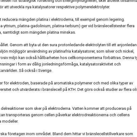
iftelsen för strategisk forskning och Energimyndigheten, sker arbetet tillsamm
 att utveckla nya katalysatorer respektive polymerelektrolyter.
tt reducera mängden platina i elektroderna, till exempel genom legering.
na-yttrium, platina-gadolinium, platina-terbium) ger vid bränslecellstester flera
ina, samtidigt som mängden platina minskas.
ållet. Genom att byta ut den sura protonledande elektrolyten till ett anjonleda
jön möjliggör användning av platinafria katalysatorer, som silver och nickel,
rrosiv miljö kan också hållbarheten hos cellkomponenterna förbättras. Denna t
ränsningar i form av dålig jonledningsförmåga, katalysatoraktivitet och
karvärlden. Så också i Sverige.
 för elektroden, baserade på aromatiska polymerer och med olika typer av
ersitet och utvärderats i bränslecell på KTH. Det görs också studier av flera ol
 de delreaktioner som sker på elektroderna. Vatten kommer att produceras på
an transporteras genom cellen påverkar elektrodreaktionerna och cellens
 modeller.
a företagen inom området. Bland dem hittar vi bränslecellstillverkare som