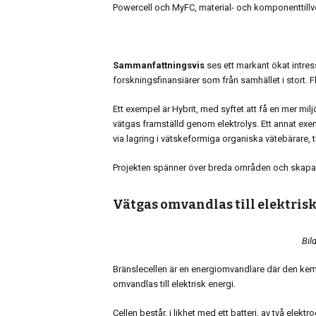
Powercell och MyFC, material- och komponenttillv
Sammanfattningsvis
ses ett markant ökat intress
forskningsfinansiärer som från samhället i stort. F
Ett exempel är Hybrit, med syftet att få en mer mi
vätgas framställd genom elektrolys. Ett annat exe
via lagring i vätskeformiga organiska vätebärare, t
Projekten spänner över breda områden och skap
Vätgas omvandlas till elektrisk
Bil
Bränslecellen är en energiomvandlare där den kemi
omvandlas till elektrisk energi.
Cellen består, i likhet med ett batteri, av två elek