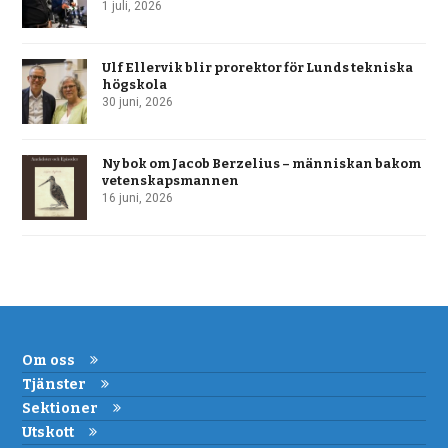
1 juli, 2026
Ulf Ellervik blir prorektor för Lunds tekniska
högskola
30 juni, 2026
Ny bok om Jacob Berzelius – människan bakom
vetenskapsmannen
16 juni, 2026
Om oss
Tjänster
Sektioner
Utskott