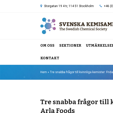
Storgatan 19 4 tr, 114 51 Stockholm
+46 (0
OM OSS
SEKTIONER
UTMÄRKELSE
KONTAKT
Hem
»
Tre snabba frågor till kvinnliga kemister: Frid
Tre snabba frågor till 
Arla Foods