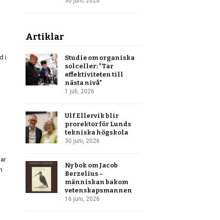
30 juni, 2026
Artiklar
d i
Studie om organiska
solceller: ”Tar
effektiviteten till
nästa nivå”
1 juli, 2026
Ulf Ellervik blir
prorektor för Lunds
tekniska högskola
30 juni, 2026
har
Ny bok om Jacob
n
Berzelius –
människan bakom
vetenskapsmannen
16 juni, 2026