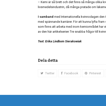
– Kemi är så brett och det finns så många olika k
livsmedelsindustrin, då många pratade om läkemede
I samband
med Internationella kvinnodagen den
med spännande karriärer. För att kunna lyfta fram
som finns att arbeta med inom kemiområdet har vi 
av den här artikelserien Tre snabba frågor till kvinn
Text: Erika Lindbom Sierakowiak
Dela detta
Twitter
Facebook
Pinterest