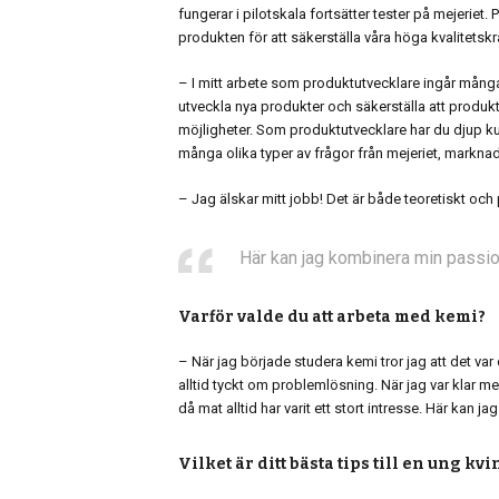
fungerar i pilotskala fortsätter tester på mejeriet. 
produkten för att säkerställa våra höga kvalitetskr
– I mitt arbete som produktutvecklare ingår många o
utveckla nya produkter och säkerställa att produk
möjligheter. Som produktutvecklare har du djup k
många olika typer av frågor från mejeriet, markn
– Jag älskar mitt jobb! Det är både teoretiskt och p
Här kan jag kombinera min passio
Varför valde du att arbeta med kemi?
– När jag började studera kemi tror jag att det va
alltid tyckt om problemlösning. När jag var klar m
då mat alltid har varit ett stort intresse. Här ka
Vilket är ditt bästa tips till en ung k