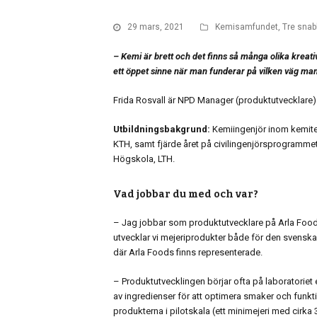
29 mars, 2021
Kemisamfundet
,
Tre snab
– Kemi är brett och det finns så många olika krea
ett öppet sinne när man funderar på vilken väg man 
Frida Rosvall är NPD Manager (produktutvecklare)
Utbildningsbakgrund:
Kemiingenjör inom kemite
KTH, samt fjärde året på civilingenjörsprogramme
Högskola, LTH.
Vad jobbar du med och var?
– Jag jobbar som produktutvecklare på Arla Foods
utvecklar vi mejeriprodukter både för den svensk
där Arla Foods finns representerade.
– Produktutvecklingen börjar ofta på laboratoriet e
av ingredienser för att optimera smaker och funkti
produkterna i pilotskala (ett minimejeri med cirka