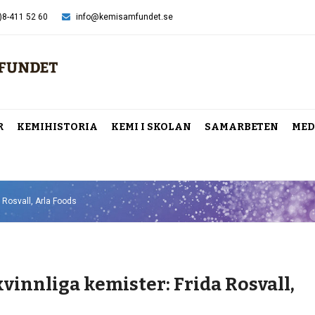
)8-411 52 60
info@kemisamfundet.se
R
KEMIHISTORIA
KEMI I SKOLAN
SAMARBETEN
MED
a Rosvall, Arla Foods
kvinnliga kemister: Frida Rosvall,