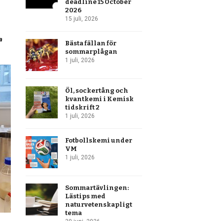
deadline 15 October
2026
15 juli, 2026
a
Bästa fällan för
sommarplågan
1 juli, 2026
Öl, sockertång och
kvantkemi i Kemisk
tidskrift 2
1 juli, 2026
Fotbollskemi under
VM
1 juli, 2026
Sommartävlingen:
Lästips med
naturvetenskapligt
tema