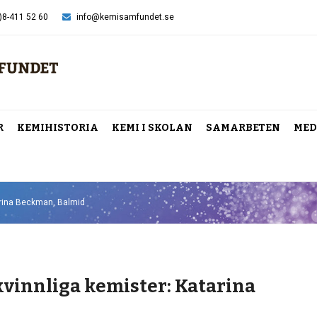
)8-411 52 60
info@kemisamfundet.se
R
KEMIHISTORIA
KEMI I SKOLAN
SAMARBETEN
MED
tarina Beckman, Balmid
 kvinnliga kemister: Katarina