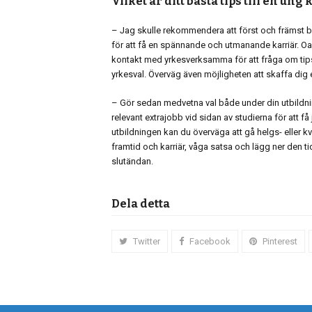
Vilket är ditt bästa tips till en un
– Jag skulle rekommendera att först och främst bö
för att få en spännande och utmanande karriär. Oav
kontakt med yrkesverksamma för att fråga om tips
yrkesval. Överväg även möjligheten att skaffa dig 
– Gör sedan medvetna val både under din utbildni
relevant extrajobb vid sidan av studierna för att f
utbildningen kan du överväga att gå helgs- eller kv
framtid och karriär, våga satsa och lägg ner den tid
slutändan.
Dela detta
Twitter
Facebook
Pinterest