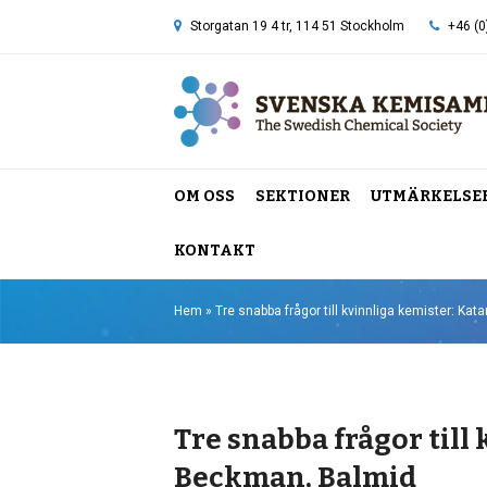
Storgatan 19 4 tr, 114 51 Stockholm
+46 (0
OM OSS
SEKTIONER
UTMÄRKELSE
KONTAKT
Hem
»
Tre snabba frågor till kvinnliga kemister: Ka
Tre snabba frågor till
Beckman, Balmid