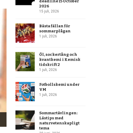
deadline 15 October
2026
15 juli, 2026
Bästa fällan för
sommarplågan
1 juli, 2026
Öl, sockertång och
kvantkemi i Kemisk
tidskrift 2
1 juli, 2026
Fotbollskemi under
VM
1 juli, 2026
Sommartävlingen:
Lästips med
naturvetenskapligt
tema