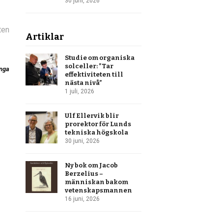
30 juni, 2026
ten
Artiklar
Studie om organiska
solceller: ”Tar
unga
effektiviteten till
nästa nivå”
1 juli, 2026
Ulf Ellervik blir
prorektor för Lunds
tekniska högskola
30 juni, 2026
Ny bok om Jacob
Berzelius –
människan bakom
vetenskapsmannen
16 juni, 2026