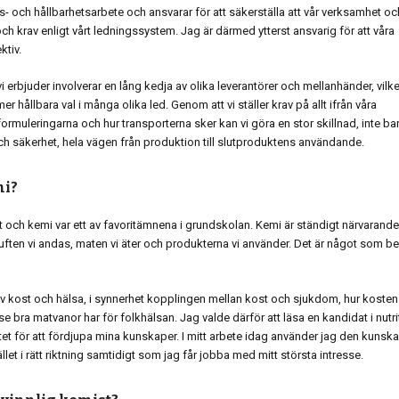
ets- och hållbarhetsarbete och ansvarar för att säkerställa att vår verksamhet oc
g och krav enligt vårt ledningssystem. Jag är därmed ytterst ansvarig för att våra
ktiv.
 erbjuder involverar en lång kedja av olika leverantörer och mellanhänder, vilke
 hållbara val i många olika led. Genom att vi ställer krav på allt ifrån våra
ormuleringarna och hur transporterna sker kan vi göra en stor skillnad, inte ba
ch säkerhet, hela vägen från produktion till slutproduktens användande.
mi?
gt och kemi var ett av favoritämnena i grundskolan. Kemi är ständigt närvarande
 luften vi andas, maten vi äter och produkterna vi använder. Det är något som be
ad av kost och hälsa, i synnerhet kopplingen mellan kost och sjukdom, hur kosten
e bra matvanor har för folkhälsan. Jag valde därför att läsa en kandidat i nutri
tutet för att fördjupa mina kunskaper. I mitt arbete idag använder jag den kunsk
let i rätt riktning samtidigt som jag får jobba med mitt största intresse.