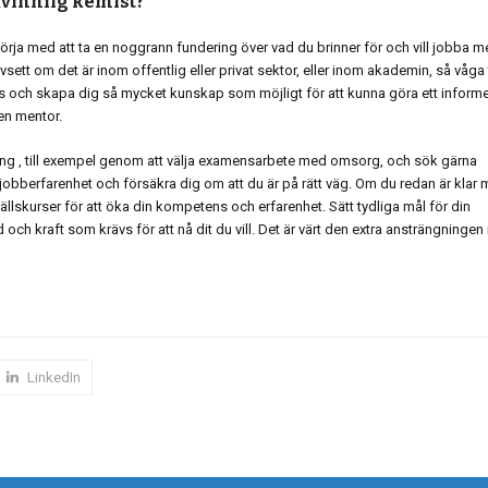
g kvinnlig kemist?
rja med att ta en noggrann fundering över vad du brinner för och vill jobba 
sett om det är inom offentlig eller privat sektor, eller inom akademin, så våga 
 och skapa dig så mycket kunskap som möjligt för att kunna göra ett informe
en mentor.
ng , till exempel genom att välja examensarbete med omsorg, och sök gärna
å jobberfarenhet och försäkra dig om att du är på rätt väg. Om du redan är klar
ällskurser för att öka din kompetens och erfarenhet. Sätt tydliga mål för din
 och kraft som krävs för att nå dit du vill. Det är värt den extra ansträngningen 
LinkedIn