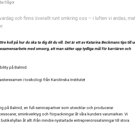
ba frågor
vardag och finns överallt runt omkring oss – i luften vi andas, ma
r.
 koll på hur du ska ta dig dit du vill. Det är ett av Katarina Beckmans tips till 
examensarbete med omsorg, att man sätter upp tydliga mål för karriären och
ility på Balmid.
sterexamen i toxikologi från Karolinska Institutet
ig på Balmid, en full-servicepartner som utvecklar och producerar
essoarer, sminkverktyg och förpackningar åt våra kunders varumärken. Vi
 i butikshyllan åt allt ifrån mindre nystartade entreprenörssatsningar till stora