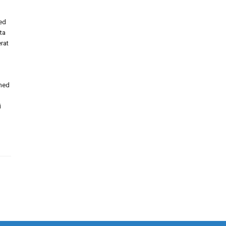
med
ta
rat
 med
i