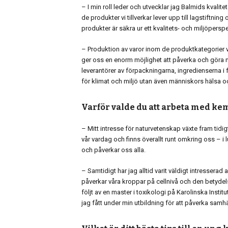
– I min roll leder och utvecklar jag Balmids kvalit
de produkter vi tillverkar lever upp till lagstiftnin
produkter är säkra ur ett kvalitets- och miljöperspe
– Produktion av varor inom de produktkategorier vi
ger oss en enorm möjlighet att påverka och göra mer
leverantörer av förpackningarna, ingredienserna i f
för klimat och miljö utan även människors hälsa o
Varför valde du att arbeta med ke
– Mitt intresse för naturvetenskap växte fram tidi
vår vardag och finns överallt runt omkring oss – i
och påverkar oss alla.
– Samtidigt har jag alltid varit väldigt intresser
påverkar våra kroppar på cellnivå och den betydels
följt av en master i toxikologi på Karolinska Insti
jag fått under min utbildning för att påverka samhäl