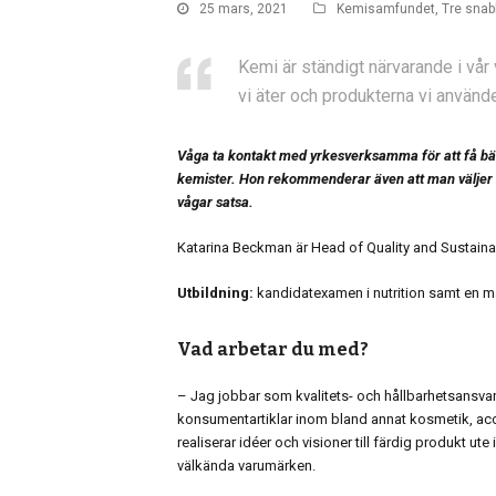
25 mars, 2021
Kemisamfundet
,
Tre snab
Kemi är ständigt närvarande i vår 
vi äter och produkterna vi använde
Våga ta kontakt med yrkesverksamma för att få bättre
kemister. Hon rekommenderar även att man väljer 
vågar satsa.
Katarina Beckman är Head of Quality and Sustainab
Utbildning:
kandidatexamen i nutrition samt en ma
Vad arbetar du med?
– Jag jobbar som kvalitets- och hållbarhetsansvar
konsumentartiklar inom bland annat kosmetik, acc
realiserar idéer och visioner till färdig produkt ute
välkända varumärken.