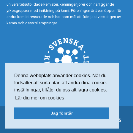
universitetsutbildade kemister, kemiingenjörer och närliggande
yrkesgrupper med inriktning på kemi. Föreningen är även öppen för
andra kemiintresserade och har som mål att främja utvecklingen av
kemin och dess tillämpningar.
Denna webbplats använder cookies. När du
fortsätter att surfa utan att ändra dina cookie-
inställningar, tillåter du oss att lagra cookies.
Lär dig mer om cookies
Jag förstår
© 2015 Svenska Kemisamfundet – Alla rättigheter reserverade |
Personuppgiftspolicy
| Org nr: 802001-7565 | Webdesign:
Frank &
Earnest