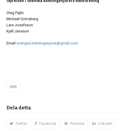
Styrelsen i Svenska Kemiingenjörers Riksförening
Oleg Pajlic
Michaël Grimsberg
Lars Josefsson
Kjell Jansson
Email
sveriges.kemiingenjorer@gmail.com
SKR
Dela detta
Twitter
Facebook
Pinterest
LinkedIn