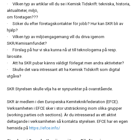
· Vilken typ av artiklar vill du se i Kemisk Tidskrift: tekniska, historia,
aktualiteter, miljö,
om företagen???
· Söker du efter företagskontakter för jobb? Hur kan SKR bli av
hjälp?
· Vilken typ av miljöengagemang vill du driva igenom
SKR/Kemisamfundet?
· Förslag på hur vi ska kunna nå ut till teknologerna på resp.
lärosäte.
· Att ha SKR pubar känns väldigt förlegat men andra aktiviteter?
· Skulle det vara intressant att ha Kemisk Tidskrift som digital
utgåva?
SKR Styrelsen skulle vilja ha er synpunkter på ovanstående.
SKR är medlem i den Europeiska Kemiteknikfederation (EFCE).
Verksamheten i EFCE sker i stor utsträckning inom olika grupper
(working parties och sections). Är du intresserad av ett aktivt
deltagande i verksamheten så kontakta styrelsen. EFCE har en egen
hemsida på
https://efce.info/