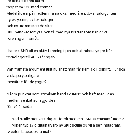
tre senaste åren har vi
tappat ca 125 medlemmar.
Medelåldern på medlemmarna ökar med åren, d.v.s. väldigt liten
nyrekrytering av teknologer
och ny utexaminerade sker.
SKR behöver förnyas och få med nya krafter som kan driva
föreningen framåt.
Hur ska SKR bli en aktiv förening igen och attrahera yngre från
teknologer till 40-50 åringar?
Vårt främsta argument just nu är att man får Kemisk Tidskrift. Hur ska
vi skapa ytterligare
mervärde för de yngre?
Några punkter som styrelsen har diskuterat och haft med i den
medlemsenkät som gjordes
för två år sedan
· Vad skulle motivera dig att förbli medlem i SKR/Kemisamfundet?
· Vilken typ av digitalnärvaro av SKR skulle du vilja se? Instagram,
tweeter, facebook, annat?