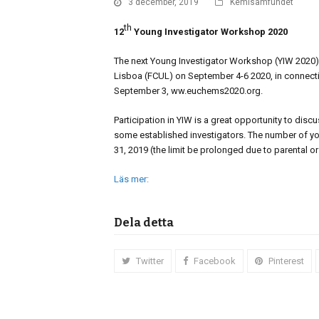
3 december, 2019
Kemisamfundet
th
12
Young Investigator Workshop 2020
The next Young Investigator Workshop (YIW 2020) w
Lisboa (FCUL) on September 4-6 2020, in connecti
September 3, ww.euchems2020.org.
Participation in YIW is a great opportunity to dis
some established investigators. The number of you
31, 2019 (the limit be prolonged due to parental o
Läs mer:
Dela detta
Twitter
Facebook
Pinterest