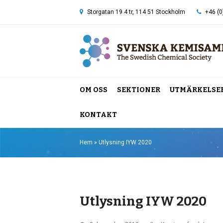
Storgatan 19 4 tr, 114 51 Stockholm
+46 (0
OM OSS
SEKTIONER
UTMÄRKELSE
KONTAKT
Hem
»
Utlysning IYW 2020
Utlysning IYW 2020