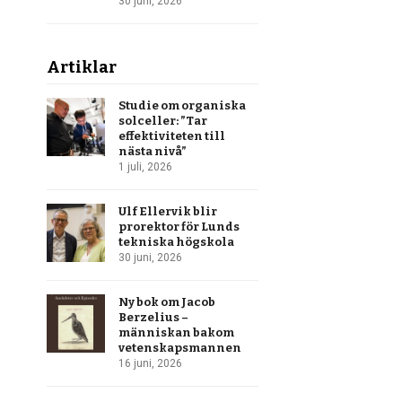
30 juni, 2026
Artiklar
Studie om organiska
solceller: ”Tar
effektiviteten till
nästa nivå”
1 juli, 2026
Ulf Ellervik blir
prorektor för Lunds
tekniska högskola
30 juni, 2026
Ny bok om Jacob
Berzelius –
människan bakom
vetenskapsmannen
16 juni, 2026