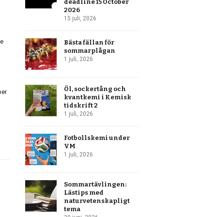
deadline 15 October
2026
15 juli, 2026
de
Bästa fällan för
sommarplågan
1 juli, 2026
Öl, sockertång och
ber
kvantkemi i Kemisk
tidskrift 2
1 juli, 2026
Fotbollskemi under
VM
1 juli, 2026
Sommartävlingen:
Lästips med
naturvetenskapligt
tema