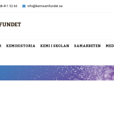
)8-411 52 60
info@kemisamfundet.se
R
KEMIHISTORIA
KEMI I SKOLAN
SAMARBETEN
MED