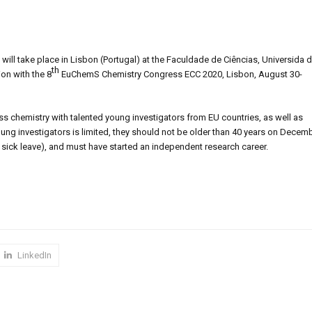
ill take place in Lisbon (Portugal) at the Faculdade de Ciências, Universida 
th
on with the 8
EuChemS Chemistry Congress ECC 2020, Lisbon, August 30-
cuss chemistry with talented young investigators from EU countries, as well as
ng investigators is limited, they should not be older than 40 years on Decem
r sick leave), and must have started an independent research career.
LinkedIn