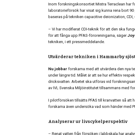
Inom forskningskonsortiet Mistra Terraclean har f
laboratorieförsök har visat sig kunna rena bort 90
baseras på tekniken capacitive deionization, CDI,
– Vi har modifierat CDI-teknik för att den ska fun
för att fånga upp PFAS-föroreningarna, säger
Joy
tekniken, i ett pressmeddelande.
Utvärderar tekniken i Hammarby sjös
Nu jobbar
forskarna med att utvärdera den nya te
under längre tid. Målet är att se hur effektiv re
dricksvatten. Arbetet ska utföras vid forsknin
av IVL Svenska Miljöinstitutet tillsammans med for
I pilotförsöken tillsätts PFAS till kranvatten så a
forskarna även undersöka vad som händer med PFAS-
Analyserar ur livscykelperspektiv
– Renat vatten från försöken i labbskala har analy