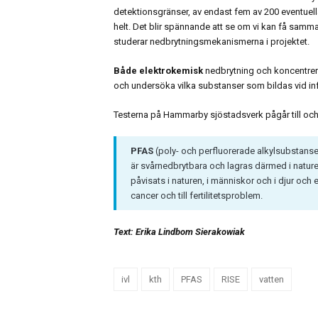
detektionsgränser, av endast fem av 200 eventuell
helt. Det blir spännande att se om vi kan få samm
studerar nedbrytningsmekanismerna i projektet.
Både elektrokemisk
nedbrytning och koncentreri
och undersöka vilka substanser som bildas vid in
Testerna på Hammarby sjöstadsverk pågår till oc
PFAS
(poly- och perfluorerade alkylsubstanser
är svårnedbrytbara och lagras därmed i naturen
påvisats i naturen, i människor och i djur och
cancer och till fertilitetsproblem.
Text: Erika Lindbom Sierakowiak
ivl
kth
PFAS
RISE
vatten