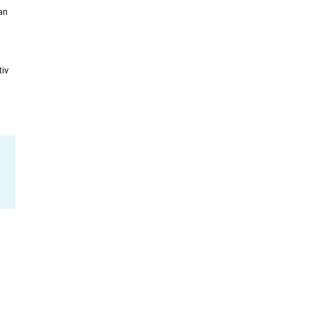
an
tiv