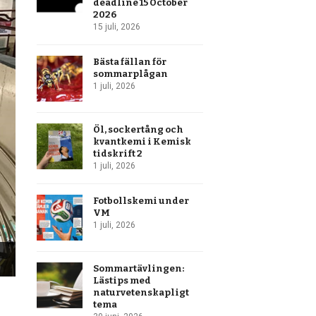
deadline 15 October
2026
15 juli, 2026
Bästa fällan för
sommarplågan
1 juli, 2026
Öl, sockertång och
kvantkemi i Kemisk
tidskrift 2
1 juli, 2026
Fotbollskemi under
VM
1 juli, 2026
Sommartävlingen:
Lästips med
naturvetenskapligt
tema