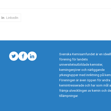
LinkedIn
Svenska Kemisamfundet är en ideell
Twitter
Facebook
LinkedIn
förening för landets
universitetsutbildade kemister,
kemiingenjörer och närliggande
yrkesgrupper med inriktning på kemi
Föreningen är även öppen för andra
kemiintresserade och har som mål a
främja utvecklingen av kemin och d
tillämpningar.