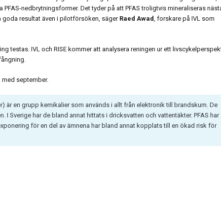
a PFAS-nedbrytningsformer. Det tyder på att PFAS troligtvis mineraliseras näst
a goda resultat även i pilotförsöken, säger
Raed Awad
, forskare på IVL som
ng testas. IVL och RISE kommer att analysera reningen ur ett livscykelperspek
fångning.
h med september.
) är en grupp kemikalier som används i allt från elektronik till brandskum. De
. I Sverige har de bland annat hittats i dricksvatten och vattentäkter. PFAS har
 exponering för en del av ämnena har bland annat kopplats till en ökad risk för