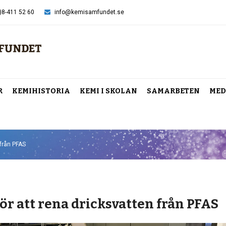
)8-411 52 60
info@kemisamfundet.se
R
KEMIHISTORIA
KEMI I SKOLAN
SAMARBETEN
MED
 från PFAS
ör att rena dricksvatten från PFAS