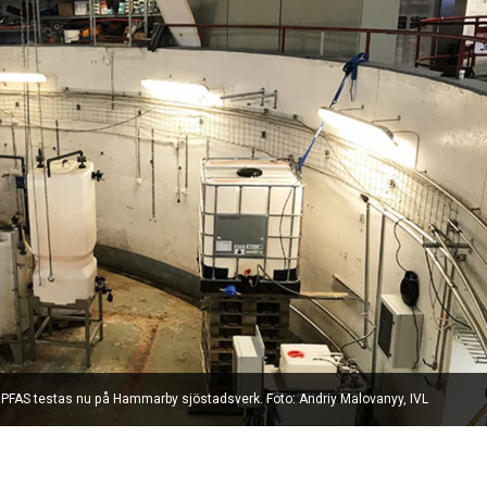
ån PFAS testas nu på Hammarby sjöstadsverk. Foto: Andriy Malovanyy, IVL