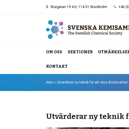
Storgatan 19 4 tr, 114 51 Stockholm
+46 (0
OM OSS
SEKTIONER
UTMÄRKELSE
KONTAKT
Hem
»
Utvärderar ny teknik för att rena dricksvatten
Utvärderar ny teknik f