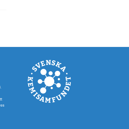
.
tt
ess