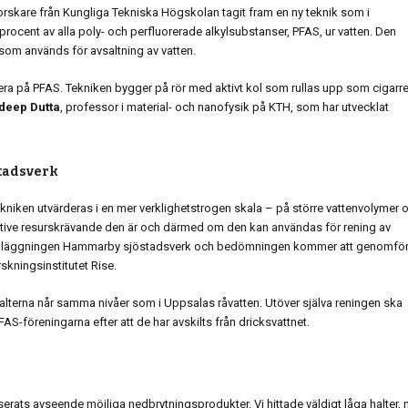
orskare från Kungliga Tekniska Högskolan tagit fram en ny teknik som i
 procent av alla poly- och perfluorerade alkylsubstanser, PFAS, ur vatten. Den
 som används för avsaltning av vatten.
gera på PFAS. Tekniken bygger på rör med aktivt kol som rullas upp som cigarre
deep Dutta
, professor i material- och nanofysik på KTH, som har utvecklat
tadsverk
kniken utvärderas i en mer verklighetstrogen skala – på större vattenvolymer 
spektive resurskrävande den är och därmed om den kan användas för rening av
gsanläggningen Hammarby sjöstadsverk och bedömningen kommer att genomfö
skningsinstitutet Rise.
tt halterna når samma nivåer som i Uppsalas råvatten. Utöver själva reningen ska
föreningarna efter att de har avskilts från dricksvattnet.
serats avseende möjliga nedbrytningsprodukter. Vi hittade väldigt låga halter, 