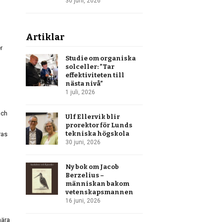
30 juni, 2026
Artiklar
r
Studie om organiska
solceller: ”Tar
effektiviteten till
nästa nivå”
1 juli, 2026
och
Ulf Ellervik blir
prorektor för Lunds
tekniska högskola
ras
30 juni, 2026
Ny bok om Jacob
Berzelius –
människan bakom
vetenskapsmannen
16 juni, 2026
nära