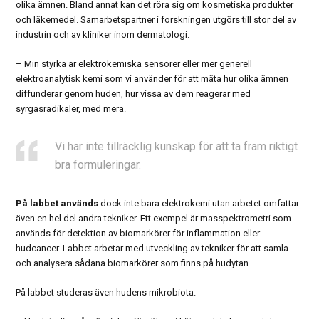
olika ämnen. Bland annat kan det röra sig om kosmetiska produkter
och läkemedel. Samarbetspartner i forskningen utgörs till stor del av
industrin och av kliniker inom dermatologi.
– Min styrka är elektrokemiska sensorer eller mer generell
elektroanalytisk kemi som vi använder för att mäta hur olika ämnen
diffunderar genom huden, hur vissa av dem reagerar med
syrgasradikaler, med mera.
Vi har inte tillräcklig kunskap för att ta fram riktigt
bra formuleringar.
På labbet används
dock inte bara elektrokemi utan arbetet omfattar
även en hel del andra tekniker. Ett exempel är masspektrometri som
används för detektion av biomarkörer för inflammation eller
hudcancer. Labbet arbetar med utveckling av tekniker för att samla
och analysera sådana biomarkörer som finns på hudytan.
På labbet studeras även hudens mikrobiota.