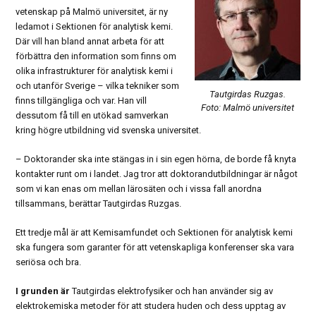
vetenskap på Malmö universitet, är ny
ledamot i Sektionen för analytisk kemi.
Där vill han bland annat arbeta för att
förbättra den information som finns om
olika infrastrukturer för analytisk kemi i
och utanför Sverige – vilka tekniker som
Tautgirdas Ruzgas.
finns tillgängliga och var. Han vill
Foto: Malmö universitet
dessutom få till en utökad samverkan
kring högre utbildning vid svenska universitet.
– Doktorander ska inte stängas in i sin egen hörna, de borde få knyta
kontakter runt om i landet. Jag tror att doktorandutbildningar är något
som vi kan enas om mellan lärosäten och i vissa fall anordna
tillsammans, berättar Tautgirdas Ruzgas.
Ett tredje mål är att Kemisamfundet och Sektionen för analytisk kemi
ska fungera som garanter för att vetenskapliga konferenser ska vara
seriösa och bra.
I grunden är
Tautgirdas elektrofysiker och han använder sig av
elektrokemiska metoder för att studera huden och dess upptag av