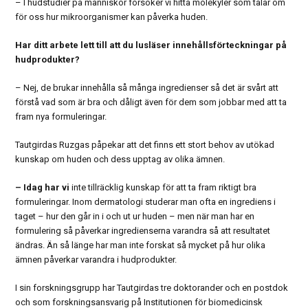
– I hudstudier på människor försöker vi hitta molekyler som talar om
för oss hur mikroorganismer kan påverka huden.
Har ditt arbete lett till att du lusläser innehållsförteckningar på
hudprodukter?
– Nej, de brukar innehålla så många ingredienser så det är svårt att
förstå vad som är bra och dåligt även för dem som jobbar med att ta
fram nya formuleringar.
Tautgirdas Ruzgas påpekar att det finns ett stort behov av utökad
kunskap om huden och dess upptag av olika ämnen.
– Idag har vi
inte tillräcklig kunskap för att ta fram riktigt bra
formuleringar. Inom dermatologi studerar man ofta en ingrediens i
taget – hur den går in i och ut ur huden – men när man har en
formulering så påverkar ingredienserna varandra så att resultatet
ändras. Än så länge har man inte forskat så mycket på hur olika
ämnen påverkar varandra i hudprodukter.
I sin forskningsgrupp har Tautgirdas tre doktorander och en postdok
och som forskningsansvarig på Institutionen för biomedicinsk