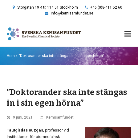
Storgatan 19 4 tr, 114 51 Stockholm
+46 (0)8-411 52 60
info@kemisamfundet.se
Hem
»
“Doktorander ska inte stängas in i sin egen hörna”
”Doktorander ska inte stängas
in i sin egen hörna”
9 juni, 2021
Kemisamfundet
Tautgirdas Ruzgas
, professor vid
Institutionen för biomedicinsk