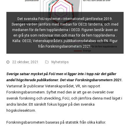
Det svenska FoU-systemet i internationell jämförelse 2019.
Sveriges värden jämförs med median för OECD länderna, och med
medianen för de fem toppländerna i OECD. Figuren består även av
en grå yta som redovisar min och max för de fem toppländerna .
Källa: OECD, Vetenskapsrådets publikationsdatabas och FN. Figur
från Forskningsbarometern 2021.
22 oktober, 2021
Nyhetstips
Sverige satsar mycket på FoU men vi ligger inte i topp när det gäller
andel högciterade publikationer. Det visar Forskningsbarometern 2021.
Vartannat år publicerar Vetenskapsrådet, VR, sin rapport
Forskningsbarometern. Syftet med den är att ge en översikt över
svensk forskning och utveckling, FoU, och jämföra denna med läget i
andra länder. Ett särskilt fokus ligger på den svenska
högskolesektorn.
Forskningsbarometern baseras på statistik från olika källor.