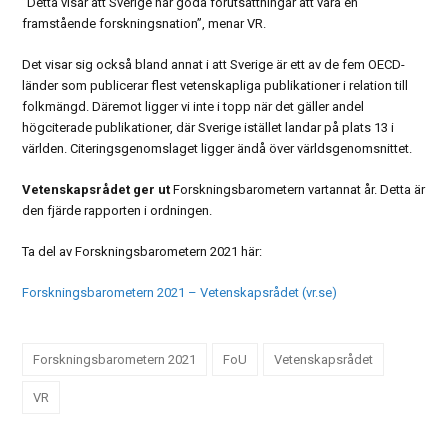
”Detta visar att Sverige har goda förutsättningar att vara en
framstående forskningsnation”, menar VR.
Det visar sig också bland annat i att Sverige är ett av de fem OECD-
länder som publicerar flest vetenskapliga publikationer i relation till
folkmängd. Däremot ligger vi inte i topp när det gäller andel
högciterade publikationer, där Sverige istället landar på plats 13 i
världen. Citeringsgenomslaget ligger ändå över världsgenomsnittet.
Vetenskapsrådet ger ut
Forskningsbarometern vartannat år. Detta är
den fjärde rapporten i ordningen.
Ta del av Forskningsbarometern 2021 här:
Forskningsbarometern 2021 – Vetenskapsrådet (vr.se)
Forskningsbarometern 2021
FoU
Vetenskapsrådet
VR