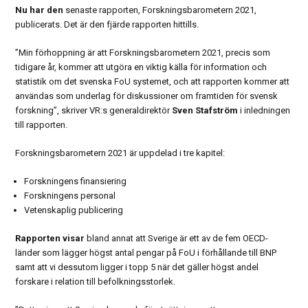
Nu har den
senaste rapporten, Forskningsbarometern 2021,
publicerats. Det är den fjärde rapporten hittills.
”Min förhoppning är att Forskningsbarometern 2021, precis som
tidigare år, kommer att utgöra en viktig källa för information och
statistik om det svenska FoU systemet, och att rapporten kommer att
användas som underlag för diskussioner om framtiden för svensk
forskning”, skriver VR:s generaldirektör
Sven Stafström
i inledningen
till rapporten.
Forskningsbarometern 2021 är uppdelad i tre kapitel:
Forskningens finansiering
Forskningens personal
Vetenskaplig publicering
Rapporten visar
bland annat att Sverige är ett av de fem OECD-
länder som lägger högst antal pengar på FoU i förhållande till BNP
samt att vi dessutom ligger i topp 5 när det gäller högst andel
forskare i relation till befolkningsstorlek.