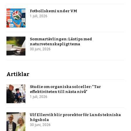
Fotbollskemi under VM
1 juli, 2026
Sommartävlingen: Lästips med
naturvetenskapligt tema
30 juni, 2026
Artiklar
Studie om organiska solceller: ”Tar
effektiviteten till nästa nivå”
1 juli, 2026
Ulf Ellervik blir prorektor för Lunds tekniska
högskola
30 juni, 2026