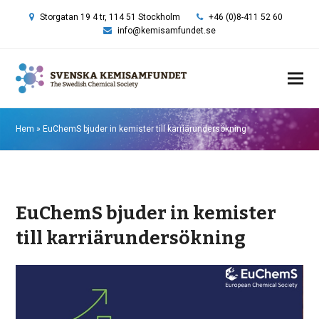
Storgatan 19 4 tr, 114 51 Stockholm
+46 (0)8-411 52 60
info@kemisamfundet.se
Hem
»
EuChemS bjuder in kemister till karriärundersökning
EuChemS bjuder in kemister
till karriärundersökning