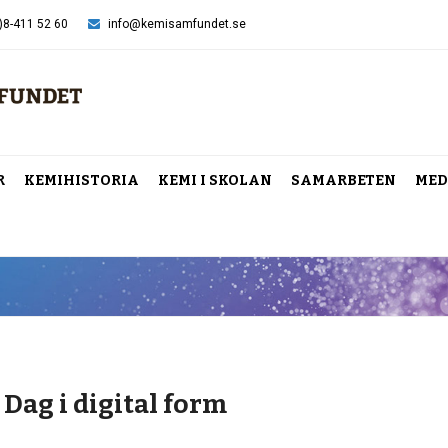
)8-411 52 60
info@kemisamfundet.se
R
KEMIHISTORIA
KEMI I SKOLAN
SAMARBETEN
MED
ag i digital form