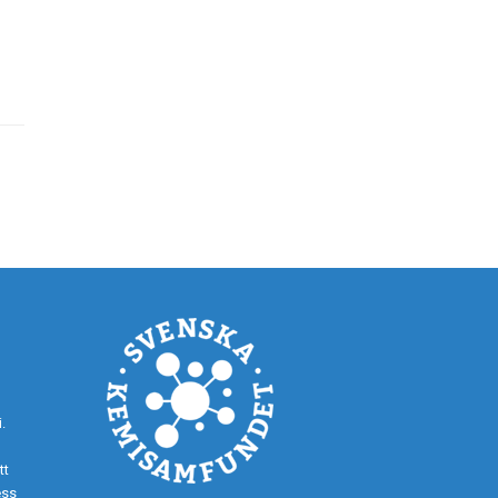
.
tt
ess