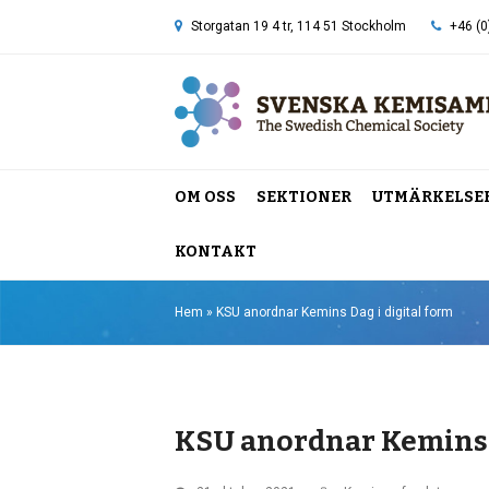
Storgatan 19 4 tr, 114 51 Stockholm
+46 (0
OM OSS
SEKTIONER
UTMÄRKELSE
KONTAKT
Hem
»
KSU anordnar Kemins Dag i digital form
KSU anordnar Kemins D