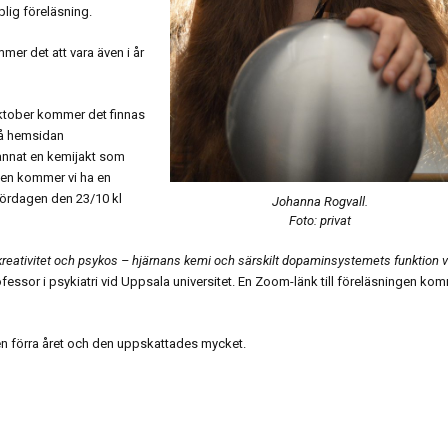
plig föreläsning.
er det att vara även i år
oktober kommer det finnas
på hemsidan
annat en kemijakt som
Sen kommer vi ha en
 lördagen den 23/10 kl
Johanna Rogvall.
Foto: privat
reativitet och psykos – hjärnans kemi och särskilt dopaminsystemets funktion v
ofessor i psykiatri vid Uppsala universitet. En Zoom-länk till föreläsningen ko
gen förra året och den uppskattades mycket.