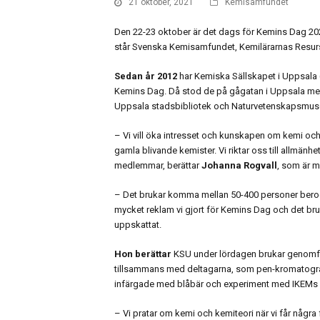
21 oktober, 2021
Kemisamfundet
Den 22-23 oktober är det dags för Kemins Dag 2
står Svenska Kemisamfundet, Kemilärarnas Resur
Sedan år 2012
har Kemiska Sällskapet i Uppsala
Kemins Dag. Då stod de på gågatan i Uppsala men
Uppsala stadsbibliotek och Naturvetenskapsmusé
– Vi vill öka intresset och kunskapen om kemi och
gamla blivande kemister. Vi riktar oss till allmänhet
medlemmar, berättar
Johanna Rogvall
, som är 
– Det brukar komma mellan 50-400 personer beroen
mycket reklam vi gjort för Kemins Dag och det bru
uppskattat.
Hon berättar
KSU under lördagen brukar genomfö
tillsammans med deltagarna, som pen-kromatogra
infärgade med blåbär och experiment med IKEMs 
– Vi pratar om kemi och kemiteori när vi får några f