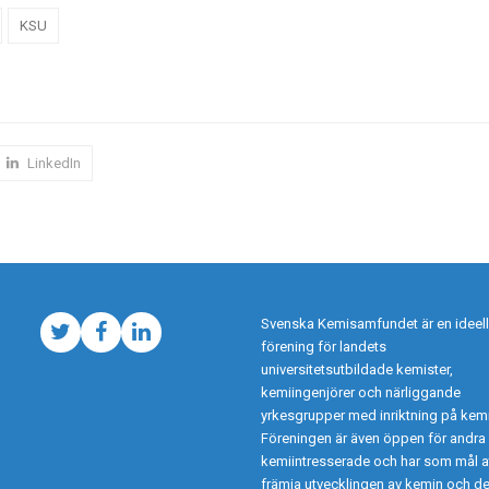
KSU
LinkedIn
Svenska Kemisamfundet är en ideell
Twitter
Facebook
LinkedIn
förening för landets
universitetsutbildade kemister,
kemiingenjörer och närliggande
yrkesgrupper med inriktning på kemi
Föreningen är även öppen för andra
kemiintresserade och har som mål a
främja utvecklingen av kemin och d