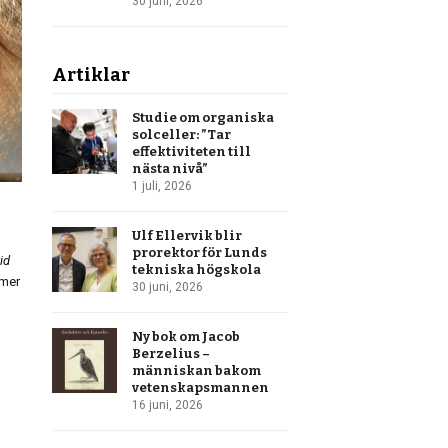
30 juni, 2026
Artiklar
Studie om organiska
solceller: ”Tar
effektiviteten till
nästa nivå”
1 juli, 2026
Ulf Ellervik blir
prorektor för Lunds
id
tekniska högskola
mmer
30 juni, 2026
Ny bok om Jacob
Berzelius –
människan bakom
vetenskapsmannen
16 juni, 2026