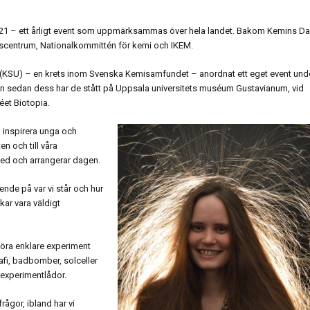
021 – ett årligt event som uppmärksammas över hela landet. Bakom Kemins D
scentrum, Nationalkommittén för kemi och IKEM.
 (KSU) – en krets inom Svenska Kemisamfundet – anordnat ett eget event und
 sedan dess har de stått på Uppsala universitets muséum Gustavianum, vid
et Biotopia.
 inspirera unga och
en och till våra
med och arrangerar dagen.
de på var vi står och hur
kar vara väldigt
ra enklare experiment
fi, badbomber, solceller
experimentlådor.
rågor, ibland har vi