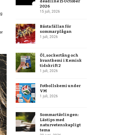
deadline 15 October
2026
15 juli, 2026
ag
Bästa fällan för
sommarplågan
er
1 juli, 2026
Öl, sockertång och
kvantkemi i Kemisk
tidskrift 2
1 juli, 2026
Fotbollskemi under
VM
1 juli, 2026
Sommartävlingen:
Lästips med
naturvetenskapligt
tema