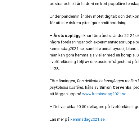
postrar och ett år hade vi en kort populärvetenska
Under pandemin år blev mötet digitalt och det komm
för att inte riskera ytterligare smittspridning.
– Årets upplägg
liknar förra årets. Under 22-24 
några föreläsningar och experimentvideor uppe 
keminsdag2021.se, samt lite annat pyssel, bland 
man kan göra hemma själv eller med en kompis. 
liveföreläsning följt av diskussion/frågestund på
11:00.
Föreläsningen,
Den delikata balansgången mellan k
psykotiska tillstånd
, hålls av
Simon Cervenka
, pr
att läggas upp på
www.keminsdag2021.se
.
– Det var cirka 40-50 deltagare på liveföreläsnin
Läs mer på
keminsdag2021.se
.