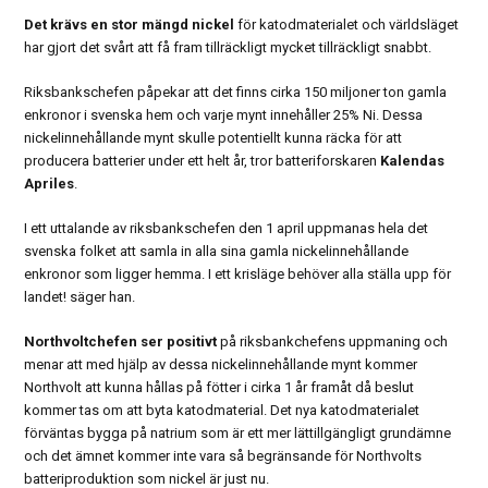
Det krävs en stor mängd nickel
för katodmaterialet och världsläget
har gjort det svårt att få fram tillräckligt mycket tillräckligt snabbt.
Riksbankschefen påpekar att det finns cirka 150 miljoner ton gamla
enkronor i svenska hem och varje mynt innehåller 25% Ni. Dessa
nickelinnehållande mynt skulle potentiellt kunna räcka för att
producera batterier under ett helt år, tror batteriforskaren
Kalendas
Apriles
.
I ett uttalande av riksbankschefen den 1 april uppmanas hela det
svenska folket att samla in alla sina gamla nickelinnehållande
enkronor som ligger hemma. I ett krisläge behöver alla ställa upp för
landet! säger han.
Northvoltchefen ser positivt
på riksbankchefens uppmaning och
menar att med hjälp av dessa nickelinnehållande mynt kommer
Northvolt att kunna hållas på fötter i cirka 1 år framåt då beslut
kommer tas om att byta katodmaterial. Det nya katodmaterialet
förväntas bygga på natrium som är ett mer lättillgängligt grundämne
och det ämnet kommer inte vara så begränsande för Northvolts
batteriproduktion som nickel är just nu.