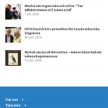
Studie om organiska solceller: ”Tar
effektiviteten till nästa nivå”
1 juli, 2026
Ulf Ellervik blir prorektor för Lunds tekniska
högskola
30 juni, 2026
Ny bok om Jacob Berzelius – människan bakom
vetenskapsmannen
16 juni, 2026
Om oss
Tjänster