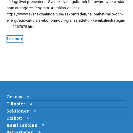
näringslivet presenterar. Svenskt Näringsliv och Naturvårdsverket står
som arrangörer. Program: Anmälan via länk:
https://www.svensktnaringsliv.se/sakomraden/hallbarhet-miljo-och-
energi/eus-cirkulara-ekonomi-och-granssnittet-till-kemikaliestrategin-
hu_1167675.html
Läs mer
Om oss
Tjänster
Sektioner
Utskott
Kemi i skolan
Samarbeten