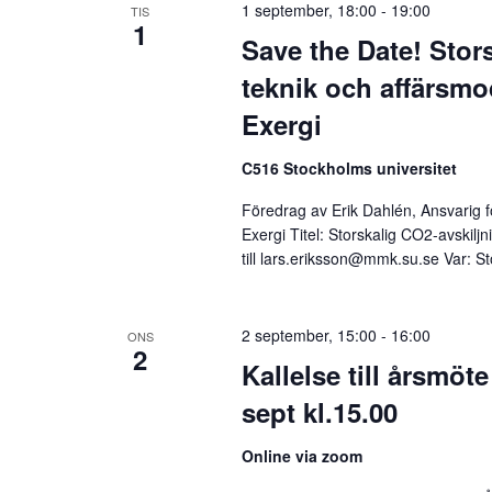
1 september, 18:00
-
19:00
TIS
1
Save the Date! Stor
teknik och affärsmo
Exergi
C516 Stockholms universitet
Föredrag av Erik Dahlén, Ansvarig f
Exergi Titel: Storskalig CO2-avskilj
till lars.eriksson@mmk.su.se Var: 
2 september, 15:00
-
16:00
ONS
2
Kallelse till årsmöt
sept kl.15.00
Online via zoom