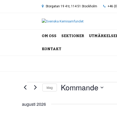
Storgatan 19 4 tr, 114 51 Stockholm
+46 (0
OM OSS
SEKTIONER
UTMÄRKELSE
KONTAKT
Hem
»
Bergslagskretsen
Kommande
Event
Idag
Välj
datum.
augusti 2026