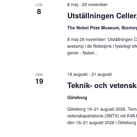
8 maj
-
29 november
LÖR
8
Utställningen Celle
The Nobel Prize Museum, Stortor
8 maj-29 november: Utställningen Ce
avstamp i de Nobelpris i fysiologi e
gener - Nobel…
19 augusti
-
21 augusti
ONS
19
Teknik- och vetensk
Göteborg
Göteborg 19–21 augusti 2026. Tema:
vetenskapshistoria (SNTV) vid KVA h
den 19–21 augusti 2026 i Götebor