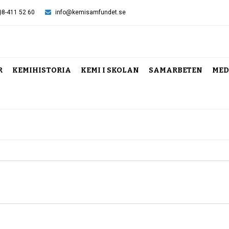
)8-411 52 60
info@kemisamfundet.se
R
KEMIHISTORIA
KEMI I SKOLAN
SAMARBETEN
MED