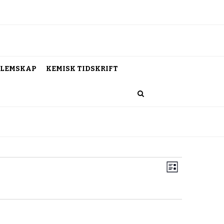
LEMSKAP
KEMISK TIDSKRIFT
Vy-
Event
Lista
vynavigerin
navigering