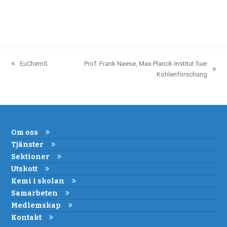
EuChemS
Prof. Frank Neese, Max-Planck-Institut fuer
previous
next
Kohlenforschung
post:
post:
Om oss
Tjänster
Sektioner
Utskott
Kemi i skolan
Samarbeten
Medlemskap
Kontakt