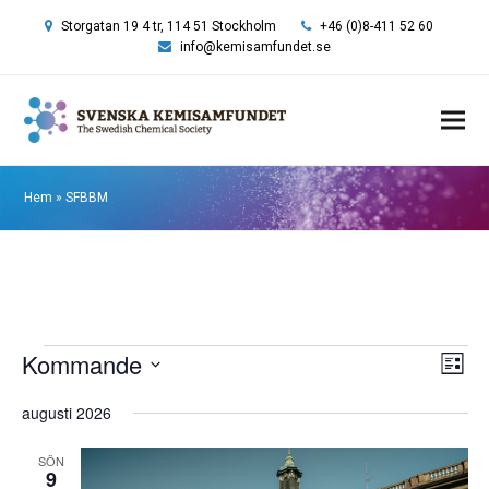
Storgatan 19 4 tr, 114 51 Stockholm
+46 (0)8-411 52 60
info@kemisamfundet.se
Hem
»
SFBBM
Event
Kommande
Vy-
Eve
Lista
vyn
navi
Välj
augusti 2026
datum.
SÖN
9