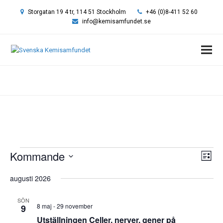
Storgatan 19 4 tr, 114 51 Stockholm
+46 (0)8-411 52 60
info@kemisamfundet.se
Hem
»
Svenska Kemiingenjörers Riksförening
Event
Kommande
Vy-
Eve
Lista
vyn
navi
Välj
augusti 2026
datum.
SÖN
8 maj
-
29 november
9
Utställningen Celler, nerver, gener på