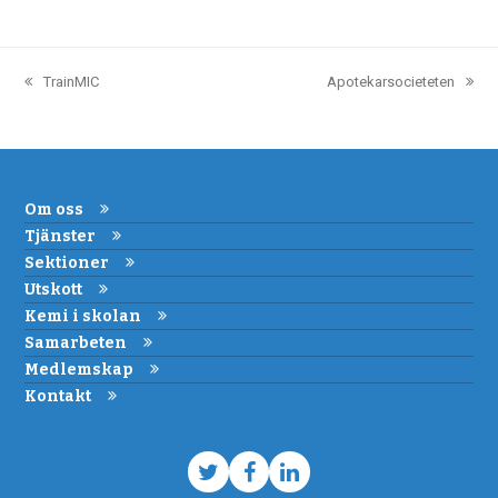
TrainMIC
Apotekarsocieteten
previous
next
post:
post:
Om oss
Tjänster
Sektioner
Utskott
Kemi i skolan
Samarbeten
Medlemskap
Kontakt
Twitter
Facebook
LinkedIn