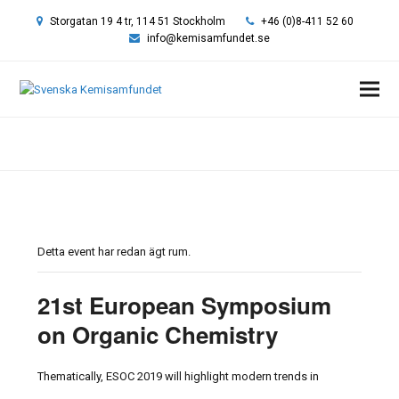
Storgatan 19 4 tr, 114 51 Stockholm
+46 (0)8-411 52 60
info@kemisamfundet.se
Hem
»
Event
»
21st European Symposium on Organic Chemistry
Detta event har redan ägt rum.
21st European Symposium
on Organic Chemistry
Thematically, ESOC 2019 will highlight modern trends in