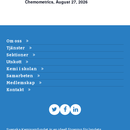
Chemometrics, August 27, 2026
Om oss
Tjänster
Sektioner
Utskott
Kemi i skolan
Samarbeten
Medlemskap
Kontakt
Twitter
Facebook
LinkedIn
Svenska Kemisamfundet är en ideell förening för landets