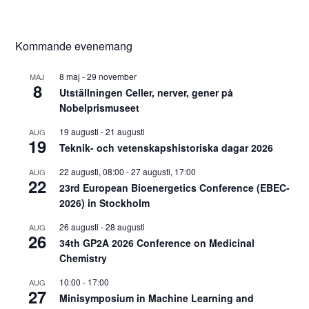
Kommande evenemang
8 maj
-
29 november
MAJ
8
Utställningen Celler, nerver, gener på
Nobelprismuseet
19 augusti
-
21 augusti
AUG
19
Teknik- och vetenskapshistoriska dagar 2026
22 augusti, 08:00
-
27 augusti, 17:00
AUG
22
23rd European Bioenergetics Conference (EBEC-
2026) in Stockholm
26 augusti
-
28 augusti
AUG
26
34th GP2A 2026 Conference on Medicinal
Chemistry
10:00
-
17:00
AUG
27
Minisymposium in Machine Learning and