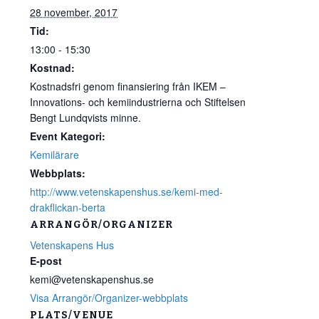
28 november, 2017
Tid:
13:00 - 15:30
Kostnad:
Kostnadsfri genom finansiering från IKEM –
Innovations- och kemiindustrierna och Stiftelsen
Bengt Lundqvists minne.
Event Kategori:
Kemilärare
Webbplats:
http://www.vetenskapenshus.se/kemi-med-
drakflickan-berta
ARRANGÖR/ORGANIZER
Vetenskapens Hus
E-post
kemi@vetenskapenshus.se
Visa Arrangör/Organizer-webbplats
PLATS/VENUE