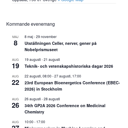
Kommande evenemang
8 maj
-
29 november
MAJ
8
Utställningen Celler, nerver, gener på
Nobelprismuseet
19 augusti
-
21 augusti
AUG
19
Teknik- och vetenskapshistoriska dagar 2026
22 augusti, 08:00
-
27 augusti, 17:00
AUG
22
23rd European Bioenergetics Conference (EBEC-
2026) in Stockholm
26 augusti
-
28 augusti
AUG
26
34th GP2A 2026 Conference on Medicinal
Chemistry
10:00
-
17:00
AUG
27