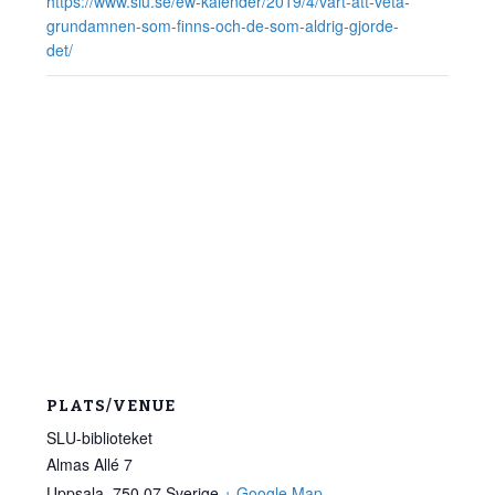
https://www.slu.se/ew-kalender/2019/4/vart-att-veta-
grundamnen-som-finns-och-de-som-aldrig-gjorde-
det/
PLATS/VENUE
SLU-biblioteket
Almas Allé 7
Uppsala
,
750 07
Sverige
+ Google Map