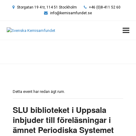
Storgatan 19 4 tr, 114 51 Stockholm
+46 (0)8-411 52 60
info@kemisamfundet.se
Hem
»
Event
»
SLU biblioteket i Uppsala inbjuder till föreläsningar i ämnet
Periodiska Systemet
Detta event har redan ägt rum.
SLU biblioteket i Uppsala
inbjuder till föreläsningar i
ämnet Periodiska Systemet