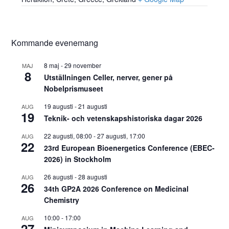
Kommande evenemang
8 maj
-
29 november
MAJ
8
Utställningen Celler, nerver, gener på
Nobelprismuseet
19 augusti
-
21 augusti
AUG
19
Teknik- och vetenskapshistoriska dagar 2026
22 augusti, 08:00
-
27 augusti, 17:00
AUG
22
23rd European Bioenergetics Conference (EBEC-
2026) in Stockholm
26 augusti
-
28 augusti
AUG
26
34th GP2A 2026 Conference on Medicinal
Chemistry
10:00
-
17:00
AUG
27